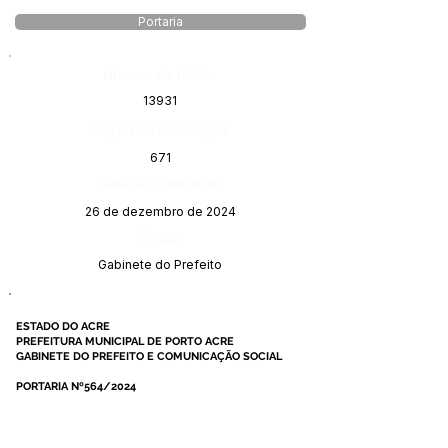
Portaria
Número do Diário:
13931
Página da Publicação:
671
Data da Publicação:
26 de dezembro de 2024
Órgão:
Gabinete do Prefeito
ESTADO DO ACRE
PREFEITURA MUNICIPAL DE PORTO ACRE
GABINETE DO PREFEITO E COMUNICAÇÃO SOCIAL
PORTARIA Nº564/2024