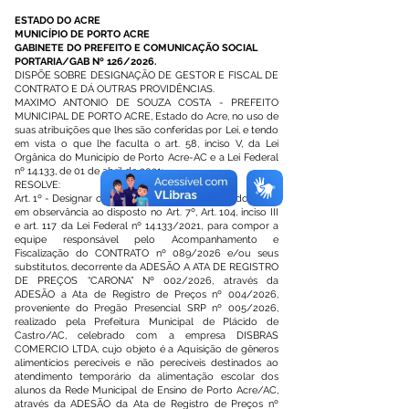
ESTADO DO ACRE
MUNICÍPIO DE PORTO ACRE
GABINETE DO PREFEITO E COMUNICAÇÃO SOCIAL
PORTARIA/GAB Nº 126/2026.
DISPÕE SOBRE DESIGNAÇÃO DE GESTOR E FISCAL DE
CONTRATO E DÁ OUTRAS PROVIDÊNCIAS.
MAXIMO ANTONIO DE SOUZA COSTA - PREFEITO
MUNICIPAL DE PORTO ACRE, Estado do Acre, no uso de
suas atribuições que lhes são conferidas por Lei, e tendo
em vista o que lhe faculta o art. 58, inciso V, da Lei
Orgânica do Município de Porto Acre-AC e a Lei Federal
nº 14.133, de 01 de abril de 2021;
RESOLVE:
Art. 1º - Designar os servidores abaixo relacionados para,
em observância ao disposto no Art. 7º, Art. 104, inciso III
e art. 117 da Lei Federal nº 14.133/2021, para compor a
equipe responsável pelo Acompanhamento e
Fiscalização do CONTRATO nº 089/2026 e/ou seus
substitutos, decorrente da ADESÃO A ATA DE REGISTRO
DE PREÇOS “CARONA” Nº 002/2026, através da
ADESÃO a Ata de Registro de Preços nº 004/2026,
proveniente do Pregão Presencial SRP nº 005/2026,
realizado pela Prefeitura Municipal de Plácido de
Castro/AC, celebrado com a empresa DISBRAS
COMERCIO LTDA, cujo objeto é a Aquisição de gêneros
alimentícios perecíveis e não perecíveis destinados ao
atendimento temporário da alimentação escolar dos
alunos da Rede Municipal de Ensino de Porto Acre/AC,
através da ADESÃO da Ata de Registro de Preços nº