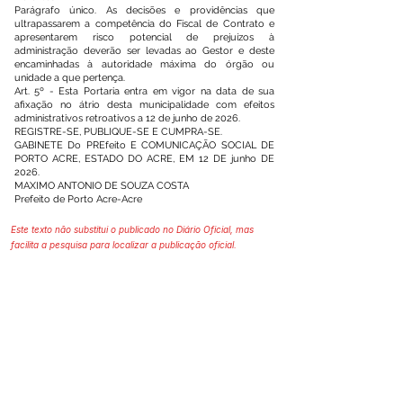
Parágrafo único. As decisões e providências que
ultrapassarem a competência do Fiscal de Contrato e
apresentarem risco potencial de prejuízos à
administração deverão ser levadas ao Gestor e deste
encaminhadas à autoridade máxima do órgão ou
unidade a que pertença.
Art. 5º - Esta Portaria entra em vigor na data de sua
afixação no átrio desta municipalidade com efeitos
administrativos retroativos a 12 de junho de 2026.
REGISTRE-SE, PUBLIQUE-SE E CUMPRA-SE.
GABINETE Do PREfeito E COMUNICAÇÃO SOCIAL DE
PORTO ACRE, ESTADO DO ACRE, EM 12 DE junho DE
2026.
MAXIMO ANTONIO DE SOUZA COSTA
Prefeito de Porto Acre-Acre
Este texto não substitui o publicado no Diário Oficial, mas
facilita a pesquisa para localizar a publicação oficial.