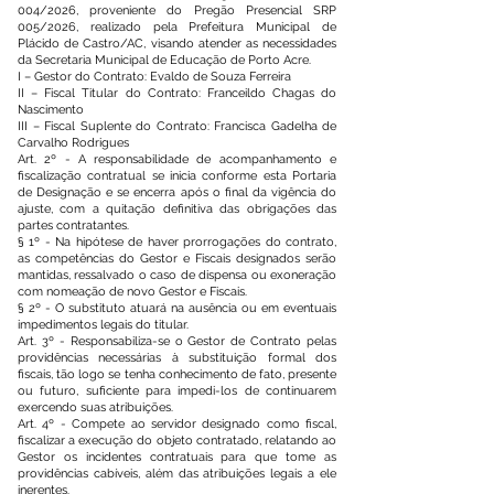
004/2026, proveniente do Pregão Presencial SRP
005/2026, realizado pela Prefeitura Municipal de
Plácido de Castro/AC, visando atender as necessidades
da Secretaria Municipal de Educação de Porto Acre.
I – Gestor do Contrato: Evaldo de Souza Ferreira
II – Fiscal Titular do Contrato: Franceildo Chagas do
Nascimento
III – Fiscal Suplente do Contrato: Francisca Gadelha de
Carvalho Rodrigues
Art. 2º - A responsabilidade de acompanhamento e
fiscalização contratual se inicia conforme esta Portaria
de Designação e se encerra após o final da vigência do
ajuste, com a quitação definitiva das obrigações das
partes contratantes.
§ 1º - Na hipótese de haver prorrogações do contrato,
as competências do Gestor e Fiscais designados serão
mantidas, ressalvado o caso de dispensa ou exoneração
com nomeação de novo Gestor e Fiscais.
§ 2º - O substituto atuará na ausência ou em eventuais
impedimentos legais do titular.
Art. 3º - Responsabiliza-se o Gestor de Contrato pelas
providências necessárias à substituição formal dos
fiscais, tão logo se tenha conhecimento de fato, presente
ou futuro, suficiente para impedi-los de continuarem
exercendo suas atribuições.
Art. 4º - Compete ao servidor designado como fiscal,
fiscalizar a execução do objeto contratado, relatando ao
Gestor os incidentes contratuais para que tome as
providências cabíveis, além das atribuições legais a ele
inerentes.