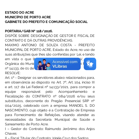
ESTADO DO ACRE
MUNICÍPIO DE PORTO ACRE
GABINETE DO PREFEITO E COMUNICAÇÃO SOCIAL
PORTARIA/GAB Nº 118/2026.
DISPÕE SOBRE DESIGNAÇÃO DE GESTOR E FISCAL DE
CONTRATO E DÁ OUTRAS PROVIDÊNCIAS.
MAXIMO ANTONIO DE SOUZA COSTA - PREFEITO
MUNICIPAL DE PORTO ACRE, Estado do Acre, no uso de
suas atribuições que lhes são conferidas por Lei, e tendo
em vista o que lhe faculta o art. 58, inciso V, da Lei
Orgânica do Município de Porto Acre-AC e a Lei Federal
nº 14.133, de 01 de abril de 2021;
RESOLVE:
Art. 1º - Designar os servidores abaixo relacionados para,
em observância ao disposto no Art. 7º, Art. 104, inciso III
e art. 117 da Lei Federal nº 14.133/2021, para compor a
equipe responsável pelo Acompanhamento e
Fiscalização do CONTRATO nº 084/2026 e/ou seus
substitutos, decorrente do Pregão Presencial SRP nº
004/2025, celebrado com a empresa MANOEL S. DO
NASCIMENTO, cujo objeto é a Contratação de Empresa
para Fornecimento de Refeições, visando atender as
necessidades da Secretaria Municipal de Saúde e
Saneamento de Porto Acre.
I – Gestor do Contrato: Raimundo Jerônimo dos Anjos
Chaves
II – Fiscal Titular do Contrato: Irinéia Cruz dos Santos