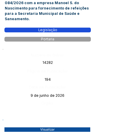
084/2026 com a empresa Manoel S. do
Nascimento para fornecimento de refeições
para a Secretaria Municipal de Saúde e
Saneamento.
Legislação
Portaria
Número do Diário:
14282
Página da Publicação:
194
Data da Publicação:
9 de junho de 2026
Órgão:
Visualizar