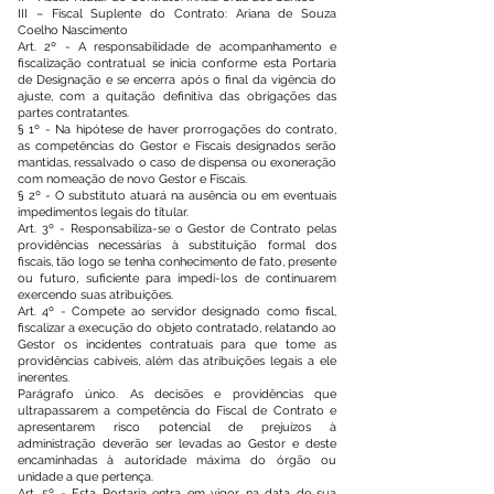
III – Fiscal Suplente do Contrato: Ariana de Souza
Coelho Nascimento
Art. 2º - A responsabilidade de acompanhamento e
fiscalização contratual se inicia conforme esta Portaria
de Designação e se encerra após o final da vigência do
ajuste, com a quitação definitiva das obrigações das
partes contratantes.
§ 1º - Na hipótese de haver prorrogações do contrato,
as competências do Gestor e Fiscais designados serão
mantidas, ressalvado o caso de dispensa ou exoneração
com nomeação de novo Gestor e Fiscais.
§ 2º - O substituto atuará na ausência ou em eventuais
impedimentos legais do titular.
Art. 3º - Responsabiliza-se o Gestor de Contrato pelas
providências necessárias à substituição formal dos
fiscais, tão logo se tenha conhecimento de fato, presente
ou futuro, suficiente para impedi-los de continuarem
exercendo suas atribuições.
Art. 4º - Compete ao servidor designado como fiscal,
fiscalizar a execução do objeto contratado, relatando ao
Gestor os incidentes contratuais para que tome as
providências cabíveis, além das atribuições legais a ele
inerentes.
Parágrafo único. As decisões e providências que
ultrapassarem a competência do Fiscal de Contrato e
apresentarem risco potencial de prejuízos à
administração deverão ser levadas ao Gestor e deste
encaminhadas à autoridade máxima do órgão ou
unidade a que pertença.
Art. 5º - Esta Portaria entra em vigor na data de sua