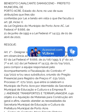
BENEDITO CAVALCANTE DAMASCENO - PREFEITO
MUNICIPAL DE
PORTO ACRE, Estado do Acre, no uso de suas
atribuições que lhes são
conferidas por Lei, e tendo em vista o que lhe faculta o
art. 58, inciso V,
da Lei Orgânica do Município de Porto Acre-AC, Lei
Federal nº 8.666, de
21 de junho de 1993 e a Lei Federal nº 14.133, de 01 de
abril de 2021;
RESOLVE:
Art. 1º - Designar os servidores abaixo relacionados para,
em observância ao disposto no inciso III do art. 58 e art.
67 da Lei Federal nº 8.666, de 21/06/1993, § 3º do art.
7º e art. 117, da Lei Federal nº 14.133, de 01/04/2021,
para compor a equipe responsável pelo
Acompanhamento e Fiscalização do Contrato nº
134/2022 e/ou seus substitutos, oriundo do Pregão
Presencial para Registro de Preços nº. 031/2021,
Processo nº. 071/2021, que entre si celebram o
Município de Porto Acre por intermédio da Secretaria
Municipal de Educação e Cultura e a Empresa R.
J. ANDRADE TRANSPORTES E TERRAPLANAGEM, cujo
objeto é a Aquisição de Materiais para Construção em
geral e afins, visando atender as necessidades da
Secretaria Municipal de Educação e Cultura da
Prefeitura Municipal de Porto Acre.