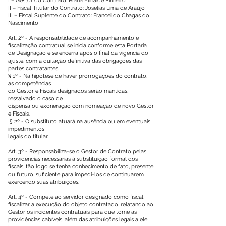
I – Gestor do Contrato: Maria Elinaide Pinheiro
II – Fiscal Titular do Contrato: Joselias Lima de Araújo
III – Fiscal Suplente do Contrato: Franceildo Chagas do
Nascimento
Art. 2º - A responsabilidade de acompanhamento e
fiscalização contratual se inicia conforme esta Portaria
de Designação e se encerra após o final da vigência do
ajuste, com a quitação definitiva das obrigações das
partes contratantes.
§ 1º - Na hipótese de haver prorrogações do contrato,
as competências
do Gestor e Fiscais designados serão mantidas,
ressalvado o caso de
dispensa ou exoneração com nomeação de novo Gestor
e Fiscais.
§ 2º - O substituto atuará na ausência ou em eventuais
impedimentos
legais do titular.
Art. 3º - Responsabiliza-se o Gestor de Contrato pelas
providências necessárias à substituição formal dos
fiscais, tão logo se tenha conhecimento de fato, presente
ou futuro, suficiente para impedi-los de continuarem
exercendo suas atribuições.
Art. 4º - Compete ao servidor designado como fiscal,
fiscalizar a execução do objeto contratado, relatando ao
Gestor os incidentes contratuais para que tome as
providências cabíveis, além das atribuições legais a ele