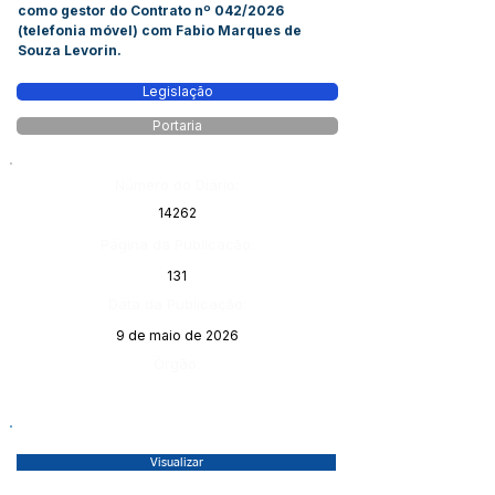
como gestor do Contrato nº 042/2026
(telefonia móvel) com Fabio Marques de
Souza Levorin.
Legislação
Portaria
Número do Diário:
14262
Página da Publicação:
131
Data da Publicação:
9 de maio de 2026
Órgão:
Visualizar