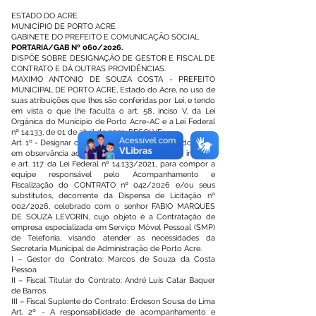
ESTADO DO ACRE
MUNICÍPIO DE PORTO ACRE
GABINETE DO PREFEITO E COMUNICAÇÃO SOCIAL
PORTARIA/GAB Nº 060/2026.
DISPÕE SOBRE DESIGNAÇÃO DE GESTOR E FISCAL DE
CONTRATO E DÁ OUTRAS PROVIDÊNCIAS.
MAXIMO ANTONIO DE SOUZA COSTA - PREFEITO
MUNICIPAL DE PORTO ACRE, Estado do Acre, no uso de
suas atribuições que lhes são conferidas por Lei, e tendo
em vista o que lhe faculta o art. 58, inciso V, da Lei
Orgânica do Município de Porto Acre-AC e a Lei Federal
nº 14.133, de 01 de abril de 2021; RESOLVE:
Art. 1º - Designar os servidores abaixo relacionados para,
em observância ao disposto no Art. 7º, Art. 104, inciso III
e art. 117 da Lei Federal nº 14.133/2021, para compor a
equipe responsável pelo Acompanhamento e
Fiscalização do CONTRATO nº 042/2026 e/ou seus
substitutos, decorrente da Dispensa de Licitação nº
002/2026, celebrado com o senhor FABIO MARQUES
DE SOUZA LEVORIN, cujo objeto é a Contratação de
empresa especializada em Serviço Móvel Pessoal (SMP)
de Telefonia, visando atender as necessidades da
Secretaria Municipal de Administração de Porto Acre.
I – Gestor do Contrato: Marcos de Souza da Costa
Pessoa
II – Fiscal Titular do Contrato: André Luís Catar Baquer
de Barros
III – Fiscal Suplente do Contrato: Érdeson Sousa de Lima
Art. 2º - A responsabilidade de acompanhamento e