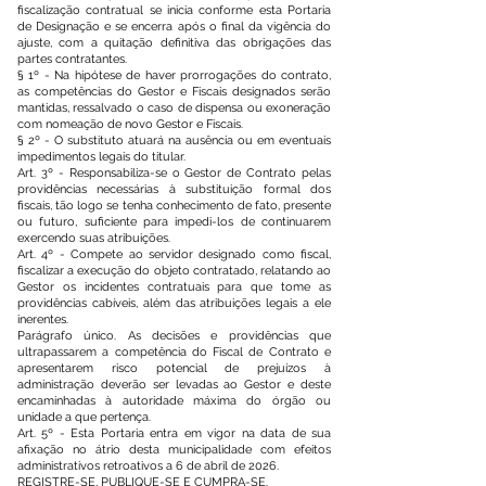
fiscalização contratual se inicia conforme esta Portaria
de Designação e se encerra após o final da vigência do
ajuste, com a quitação definitiva das obrigações das
partes contratantes.
§ 1º - Na hipótese de haver prorrogações do contrato,
as competências do Gestor e Fiscais designados serão
mantidas, ressalvado o caso de dispensa ou exoneração
com nomeação de novo Gestor e Fiscais.
§ 2º - O substituto atuará na ausência ou em eventuais
impedimentos legais do titular.
Art. 3º - Responsabiliza-se o Gestor de Contrato pelas
providências necessárias à substituição formal dos
fiscais, tão logo se tenha conhecimento de fato, presente
ou futuro, suficiente para impedi-los de continuarem
exercendo suas atribuições.
Art. 4º - Compete ao servidor designado como fiscal,
fiscalizar a execução do objeto contratado, relatando ao
Gestor os incidentes contratuais para que tome as
providências cabíveis, além das atribuições legais a ele
inerentes.
Parágrafo único. As decisões e providências que
ultrapassarem a competência do Fiscal de Contrato e
apresentarem risco potencial de prejuízos à
administração deverão ser levadas ao Gestor e deste
encaminhadas à autoridade máxima do órgão ou
unidade a que pertença.
Art. 5º - Esta Portaria entra em vigor na data de sua
afixação no átrio desta municipalidade com efeitos
administrativos retroativos a 6 de abril de 2026.
REGISTRE-SE, PUBLIQUE-SE E CUMPRA-SE.