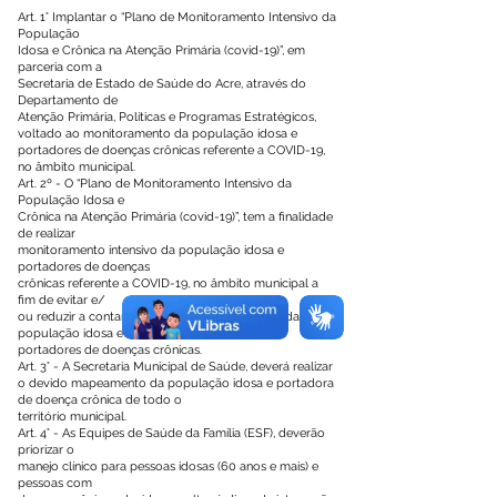
Art. 1° Implantar o “Plano de Monitoramento Intensivo da
População
Idosa e Crônica na Atenção Primária (covid-19)”, em
parceria com a
Secretaria de Estado de Saúde do Acre, através do
Departamento de
Atenção Primária, Políticas e Programas Estratégicos,
voltado ao monitoramento da população idosa e
portadores de doenças crônicas referente a COVID-19,
no âmbito municipal.
Art. 2º - O “Plano de Monitoramento Intensivo da
População Idosa e
Crônica na Atenção Primária (covid-19)”, tem a finalidade
de realizar
monitoramento intensivo da população idosa e
portadores de doenças
crônicas referente a COVID-19, no âmbito municipal a
fim de evitar e/
ou reduzir a contaminação, internação e óbitos da
população idosa e
portadores de doenças crônicas.
Art. 3° - A Secretaria Municipal de Saúde, deverá realizar
o devido mapeamento da população idosa e portadora
de doença crônica de todo o
território municipal.
Art. 4° - As Equipes de Saúde da Família (ESF), deverão
priorizar o
manejo clínico para pessoas idosas (60 anos e mais) e
pessoas com