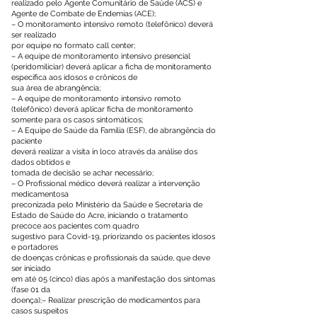
realizado pelo Agente Comunitário de Saúde (ACS) e
Agente de Combate de Endemias (ACE);
– O monitoramento intensivo remoto (telefônico) deverá
ser realizado
por equipe no formato call center;
– A equipe de monitoramento intensivo presencial
(peridomiliciar) deverá aplicar a ficha de monitoramento
específica aos idosos e crônicos de
sua área de abrangência;
– A equipe de monitoramento intensivo remoto
(telefônico) deverá aplicar ficha de monitoramento
somente para os casos sintomáticos;
– A Equipe de Saúde da Família (ESF), de abrangência do
paciente
deverá realizar a visita in loco através da análise dos
dados obtidos e
tomada de decisão se achar necessário;
– O Profissional médico deverá realizar a intervenção
medicamentosa
preconizada pelo Ministério da Saúde e Secretaria de
Estado de Saúde do Acre, iniciando o tratamento
precoce aos pacientes com quadro
sugestivo para Covid-19, priorizando os pacientes idosos
e portadores
de doenças crônicas e profissionais da saúde, que deve
ser iniciado
em até 05 (cinco) dias após a manifestação dos sintomas
(fase 01 da
doença);– Realizar prescrição de medicamentos para
casos suspeitos