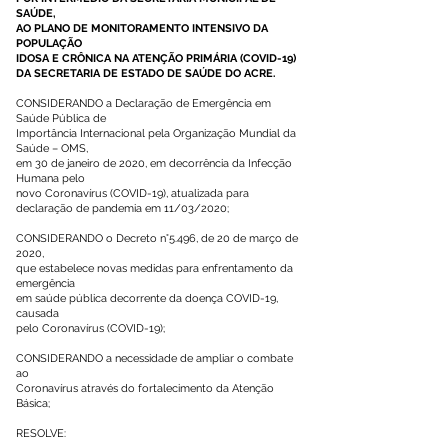
SAÚDE,
AO PLANO DE MONITORAMENTO INTENSIVO DA
POPULAÇÃO
IDOSA E CRÔNICA NA ATENÇÃO PRIMÁRIA (COVID-19)
DA SECRETARIA DE ESTADO DE SAÚDE DO ACRE.
CONSIDERANDO a Declaração de Emergência em
Saúde Pública de
Importância Internacional pela Organização Mundial da
Saúde – OMS,
em 30 de janeiro de 2020, em decorrência da Infecção
Humana pelo
novo Coronavírus (COVID-19), atualizada para
declaração de pandemia em 11/03/2020;
CONSIDERANDO o Decreto n°5.496, de 20 de março de
2020,
que estabelece novas medidas para enfrentamento da
emergência
em saúde pública decorrente da doença COVID-19,
causada
pelo Coronavírus (COVID-19);
CONSIDERANDO a necessidade de ampliar o combate
ao
Coronavírus através do fortalecimento da Atenção
Básica;
RESOLVE: