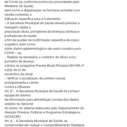
de Covid-19, conforme protocolo preconizado pelo
Ministério da Saúde,
bem como a dispensação na farmácia somente com
receita contendo a
indicação específica para o tratamento;
– A Secretaria Municipal de Saúde deverá priorizar a
testagem rápida a
população idosa, portadores de doenças crônicas e
profissionais de saúde
a fim de auxiliar na confirmação específica de casos
suspeitos, bem como
obter dados epidemiológicos de casos curados para
COVID – 19;
– Realizar se necessário o cadastro do idoso e/ou
portador de doença
crônica no programa Previne Brasil (Portaria GM/MS nº
2.979, de 12 de
novembro de 2019);
– Verificar a atualização da carteira vacinal,
principalmente a vacina
contra a Influenza.
Art. 8° - A Secretaria Municipal de Saúde irá compor
equipe de sistema
de informação para alimentação correta dos dados
obtidos no decorrer
do plano, no sistema elaborado pelo Departamento de
Atenção Primária, Políticas e Programas Estratégicos
(SESACRE).
Art. 9° - A Secretaria Municipal de Saúde, se
compromete em realizar o compartilhamento fidedigno