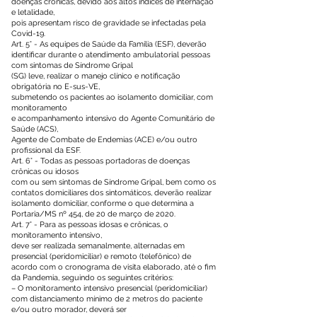
doenças crônicas, devido aos altos índices de internação
e letalidade,
pois apresentam risco de gravidade se infectadas pela
Covid-19.
Art. 5° - As equipes de Saúde da Família (ESF), deverão
identificar durante o atendimento ambulatorial pessoas
com sintomas de Síndrome Gripal
(SG) leve, realizar o manejo clínico e notificação
obrigatória no E-sus-VE,
submetendo os pacientes ao isolamento domiciliar, com
monitoramento
e acompanhamento intensivo do Agente Comunitário de
Saúde (ACS),
Agente de Combate de Endemias (ACE) e/ou outro
profissional da ESF.
Art. 6° - Todas as pessoas portadoras de doenças
crônicas ou idosos
com ou sem sintomas de Síndrome Gripal, bem como os
contatos domiciliares dos sintomáticos, deverão realizar
isolamento domiciliar, conforme o que determina a
Portaria/MS nº 454, de 20 de março de 2020.
Art. 7° - Para as pessoas idosas e crônicas, o
monitoramento intensivo,
deve ser realizada semanalmente, alternadas em
presencial (peridomiciliar) e remoto (telefônico) de
acordo com o cronograma de visita elaborado, até o fim
da Pandemia, seguindo os seguintes critérios:
– O monitoramento intensivo presencial (peridomiciliar)
com distanciamento mínimo de 2 metros do paciente
e/ou outro morador, deverá ser