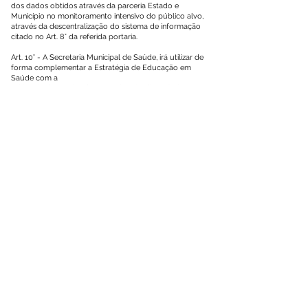
dos dados obtidos através da parceria Estado e
Município no monitoramento intensivo do público alvo,
através da descentralização do sistema de informação
citado no Art. 8° da referida portaria.
Art. 10° - A Secretaria Municipal de Saúde, irá utilizar de
forma complementar a Estratégia de Educação em
Saúde com a
utilização dos meios de comunicação disponíveis,
respeitando o distanciamento social, como: ligações
telefônicas, whatsapp, rádio, TV’s, carro volante, barreiras
sanitárias, entre outros, com as seguintes orientações:
– Orientação ao paciente;
– Orientação ao cuidador;
– Orientações de saída e entrada ao domicílio;
– Orientações sobre o uso de plantas medicinais
(Fitoterapia).
Art. 11° - A Coordenação do “Plano de Monitoramento
Intensivo da População Idosa e Crônica na Atenção
Primária (covid-19)”, em âmbito municipal
será composta por:
- Coordenação de Atenção Básica - Joselana Pereira
Pimenta;
- Coordenação de Vigilância Epidemiológica - Marilete
da Cruz Pereira;
- Coordenador do Departamento de Sistemas de
Informação da Atenção Primária - Irivaldo dos Santos
Almeida;
- Coordenação do Call Center - Sebastiana Nascimento