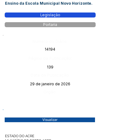
Ensino da Escola Municipal Novo Horizonte.
Legislação
Portaria
Número do Diário:
14194
Página da Publicação:
139
Data da Publicação:
29 de janeiro de 2026
Órgão:
Visualizar
ESTADO DO ACRE