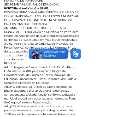
MUNICÍPIO DE PORTO ACRE
SECRETARIA MUNICIPAL DE EDUCAÇÃO
PORTARIA N° 006/2026 – SEME.
DESIGNAR SERVIDOR(A) PARA EXERCER A FUNÇÃO DE
COORDENADOR(A) DE ENSINO DA ESCOLA MUNICIPAL
DE EDUCAÇÃO FUNDAMENTAL I NOVO HORIZONTE,
PARA OS FINS QUE ESPECIFICA.
ANTONIA DEUSENIR PINHEIRO - SECRETÁRIA
MUNICIPAL DE EDUCAÇÃO do Município de Porto Acre,
Estado do Acre, no uso de suas atribuições que lhes são
conferidas por Lei, e tendo em vista o que lhe faculta o
art. 62, inciso II e IV, da Lei Orgânica do Município de
Porto Acre-AC, combinado com a Lei Municipal N° 740
de 11 de setembro de 2025, e a Lei Municipal N° 684, de
11 de outubro de 2023 e demais prerrogativas
constitucionais.
RESOLVE:
Art. 1º Designar o(a) servidor(a), LUCINEIDE VIEIRA DE
LIMA, matrícula 788, para exercer a função de
Coordenador(a) de Ensino da Escola Municipal de
Educação Fundamental I Novo Horizonte, vinculado à
Secretaria Municipal de Educação.
Art. 2º O exercício da função de Coordenador(a) de
Ensino assegurará o(a) servidor(a) a remuneração
correspondente à citada função, conforme legislação
municipal específica e observadas as normas do Plano
de Cargos, Carreira e Remuneração.
Art. 3º Os efeitos administrativos e financeiros desta
portaria passam a vigorar a partir de 5 de janeiro de
2026, enquanto perdurar o interesse da Administração