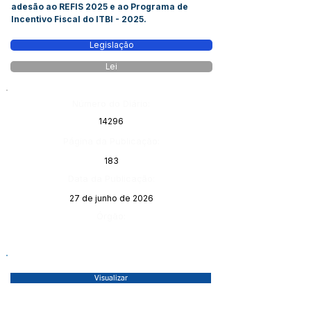
adesão ao REFIS 2025 e ao Programa de
Incentivo Fiscal do ITBI - 2025.
Legislação
Lei
Número do Diário:
14296
Página da Publicação:
183
Data da Publicação:
27 de junho de 2026
Órgão:
Visualizar