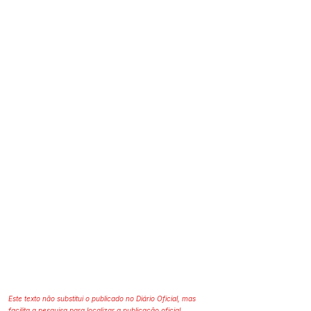
Este texto não substitui o publicado no Diário Oficial, mas
facilita a pesquisa para localizar a publicação oficial.