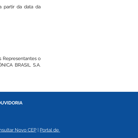
 partir da data da
os Representantes o
ÔNICA BRASIL S.A.
OUVIDORIA
nsultar Novo CEP
 | 
Portal de 