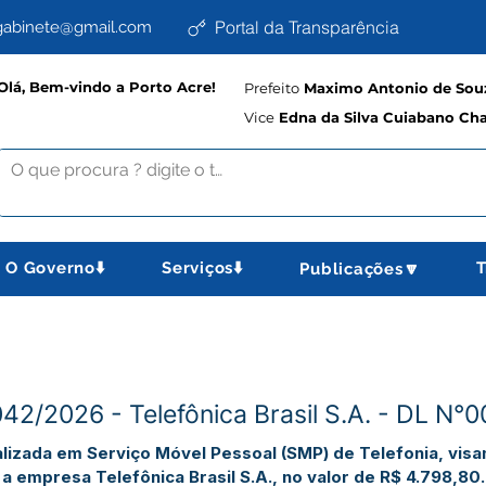
Portal da Transparência
abinete@gmail.com
Olá, Bem-vindo a Porto Acre!
Prefeito
Maximo Antonio de Souz
Vice
Edna da Silva Cuiabano Ch
O Governo⬇️
Serviços⬇️
T
Publicações🔽
042/2026 - Telefônica Brasil S.A. - DL N°
lizada em Serviço Móvel Pessoal (SMP) de Telefonia, vis
a empresa Telefônica Brasil S.A., no valor de R$ 4.798,80.