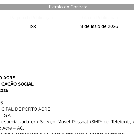
Extrato do Contrato
Página da Publicação:
Data da Publicação:
8 de maio de 2026
133
O ACRE
ICAÇÃO SOCIAL
2026
26
ICIPAL DE PORTO ACRE
 S.A.
specializada em Serviço Móvel Pessoal (SMP) de Telefonia, 
o Acre – AC.