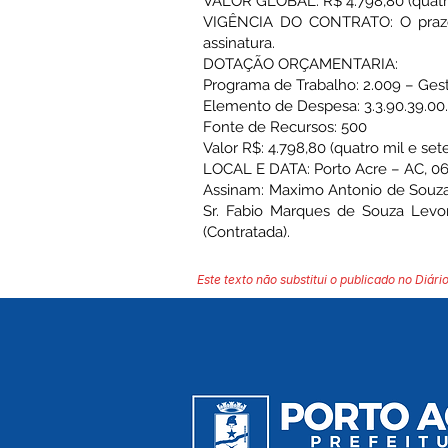
VALOR GLOBAL: R$ 4.798,80 (quatro 
VIGÊNCIA DO CONTRATO: O prazo d
assinatura.
DOTAÇÃO ORÇAMENTARIA:
Programa de Trabalho: 2.009 – Ges
Elemento de Despesa: 3.3.90.39.00.0
Fonte de Recursos: 500
Valor R$: 4.798,80 (quatro mil e set
LOCAL E DATA: Porto Acre – AC, 06 
Assinam: Maximo Antonio de Souza 
Sr. Fabio Marques de Souza Levo
(Contratada).
Este texto não substitui o publicado no Diário