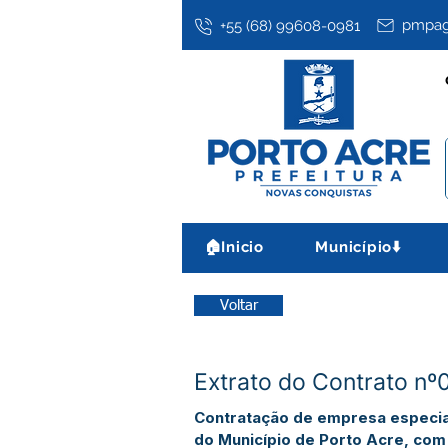
pmpag
+55 (68) 99608-0981
🏠Inicio
Município⬇️
Voltar
Extrato do Contrato nº
Contratação de empresa especia
do Município de Porto Acre, com 