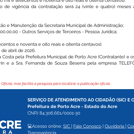
mil e setecentos e noventa e oito reais e oitenta centavos).
e vigência da contratação será 24 (vinte e quatro) meses a
tão e Manutenção da Secretaria Municipal de Administração;
0.00.00 - Outros Serviços de Terceiros - Pessoa Jurídica;
ecentos e noventa e oito reais e oitenta centavos).
de abril de 2026.
Costa pela Prefeitura Municipal de Porto Acre (Contratante) e 
rin e a Sra. Fernanda de Souza Beserra pela empresa TELEF
 Oficial, mas facilita a pesquisa para localizar a publicação oficial.
SERVIÇO DE ATENDIMENTO AO CIDADÃO (SIC) E 
Prefeitura de Porto Acre 
- Estado do Acre
CNPJ 84.306.661/0001-30
💻Acesso online: 
SIC 
| 
Fale Conosco
 | 
Ouvidoria
| 
Co
Transparência