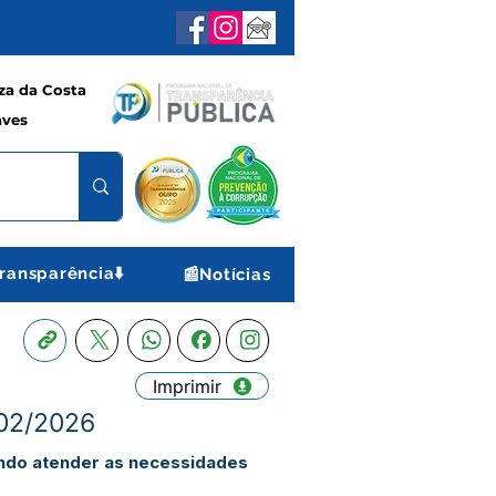
a da Costa
aves
ransparência⬇️
📰Notícias
Imprimir
002/2026
ando atender as necessidades