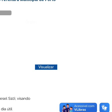
Órgão:
Visualizar
sel S10), visando
dia útil