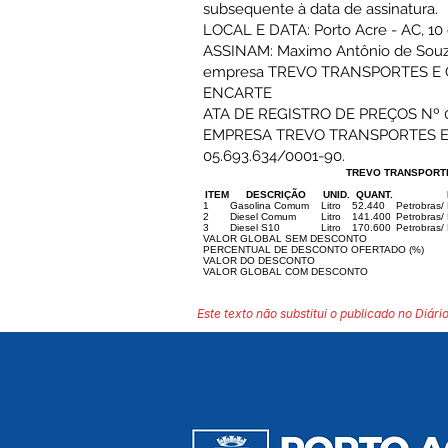
subsequente à data de assinatura.
LOCAL E DATA: Porto Acre - AC, 10
ASSINAM: Maximo Antônio de Souza C
empresa TREVO TRANSPORTES E 
ENCARTE
ATA DE REGISTRO DE PREÇOS Nº 
EMPRESA TREVO TRANSPORTES E C
05.693.634/0001-90.
TREVO TRANSPORTES
ITEM
DESCRIÇÃO
UNID.
QUANT.
1
Gasolina Comum
Litro
52.440
Petrobras/
2
Diesel Comum
Litro
141.400
Petrobras/
3
Diesel S10
Litro
170.600
Petrobras/
VALOR GLOBAL SEM DESCONTO
PERCENTUAL DE DESCONTO OFERTADO (%)
VALOR DO DESCONTO
VALOR GLOBAL COM DESCONTO
Este texto não substitui o publicado no Diário