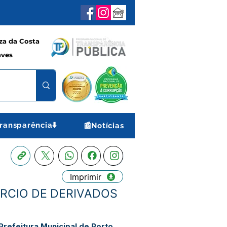
a da Costa
aves
ransparência⬇️
📰Notícias
Imprimir
ERCIO DE DERIVADOS
refeitura Municipal de Porto