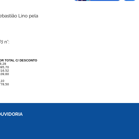
ebastião Lino pela
 n°:
OR TOTAL C/ DESCONTO
6,28
895,70
216,52
109,60
,10
778,50
OUVIDORIA