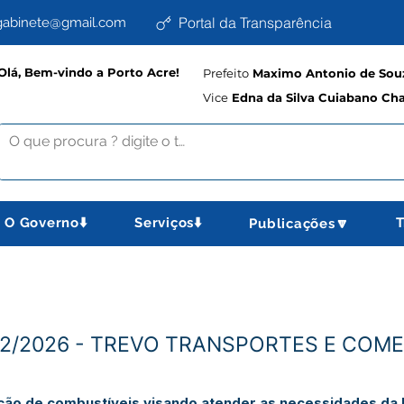
Portal da Transparência
abinete@gmail.com
Olá, Bem-vindo a Porto Acre!
Prefeito
Maximo Antonio de Souz
Vice
Edna da Silva Cuiabano Ch
O Governo⬇️
Serviços⬇️
T
Publicações🔽
02/2026 - TREVO TRANSPORTES E COM
ição de combustíveis visando atender as necessidades da P