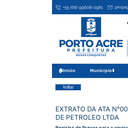
pmpag
+55 (68) 99608-0981
🏠Inicio
Município⬇️
Voltar
EXTRATO DA ATA N°0
DE PETROLEO LTDA
Registro de Preços para a aquis