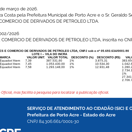
 de março de 2026.
osta pela Prefeitura Municipal de Porto Acre e o Sr. Geraldo S
COMERCIO DE DERIVADOS DE PETROLEO LTDA.
002/2026
OMERCIO DE DERIVADOS DE PETROLEO LTDA, inscrita no CNPJ
 E COMERCIO DE DERIVADOS DE PETROLEO LTDA, CNPJ sob o nº 05.693.634/0001-90
LOTE I – VILA DO INCRA
MARCA
VALOR UNIT.
VALOR TOTAL
DESCONTO (%)
DESCONTO (R$)
VAL
 Equador/ Atem
7,39
387.531,60
1%
3.875,31
383.65
 Equador/ Atem
7,45
1.053.430,00
1%
10.534,30
1.042.
 Equador/ Atem
7,58
1.293.148,00
1%
12.931,48
1.280.
2.734.
1%
27.341
2.706.
 Oficial, mas facilita a pesquisa para localizar a publicação oficial.
SERVIÇO DE ATENDIMENTO AO CIDADÃO (SIC) E 
Prefeitura de Porto Acre 
- Estado do Acre
CNPJ 84.306.661/0001-30