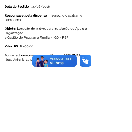
Data do Pedido
: 14/08/2018
Responsável pela dispensa:
Benedito Cavalcante
Damaceno
Objeto:
Locação de imóvel para Instalação do Apoio a
Organização
e Gestão do Programa Família – IGD - PBF.
Valor: R$
8.400,00
Fornecedores contratados:
Nome CPF/CNPJ
Jose Antonio da silva
177.124.241-87