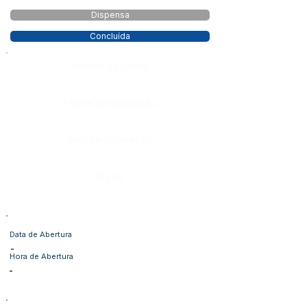
Dispensa
Concluída
Número do Diário:
Página da Publicação:
Data da Publicação:
Órgão:
Data de Abertura
-
Hora de Abertura
-