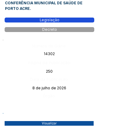
CONFERÊNCIA MUNICIPAL DE SAÚDE DE
PORTO ACRE.
Legislação
Decreto
Número do Diário:
14302
Página da Publicação:
250
Data da Publicação:
8 de julho de 2026
Órgão:
Visualizar