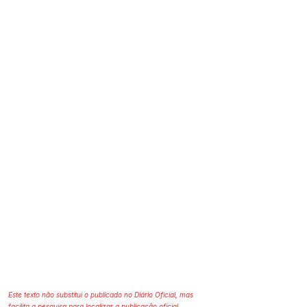
Este texto não substitui o publicado no Diário Oficial, mas
facilita a pesquisa para localizar a publicação oficial.