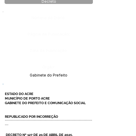
Decreto
Número do Diário:
Página da Publicação:
Data da Publicação:
Órgão:
Gabinete do Prefeito
ESTADO DO ACRE
MUNICÍPIO DE PORTO ACRE
GABINETE DO PREFEITO E COMUNICAÇÃO SOCIAL
REPUBLICADO POR INCORREÇÃO
************************************************************************
***
DECRETO Nº 127 DE 29 DE ABRIL DE 2025.