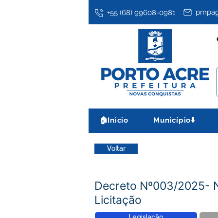
pmpag
+55 (68) 99608-0981
🏠Inicio
Município⬇️
Voltar
Decreto Nº003/2025
Licitação
Legislação