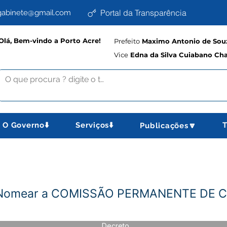
Portal da Transparência
abinete@gmail.com
Olá, Bem-vindo a Porto Acre!
Prefeito
Maximo Antonio de Souz
Vice
Edna da Silva Cuiabano Ch
O Governo⬇️
Serviços⬇️
T
Publicações🔽
- Nomear a COMISSÃO PERMANENTE DE 
Decreto