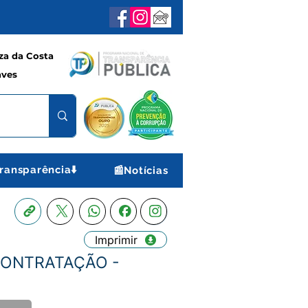
a da Costa
aves
ransparência⬇️
📰Notícias
Imprimir
CONTRATAÇÃO -