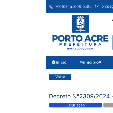
pmpag
+55 (68) 99608-0981
🏠Inicio
Município⬇️
Voltar
Decreto N°2309/2024 -
Legislação