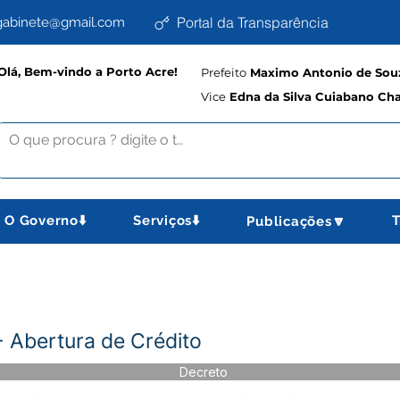
Portal da Transparência
abinete@gmail.com
Olá, Bem-vindo a Porto Acre!
Prefeito
Maximo Antonio de Souz
Vice
Edna da Silva Cuiabano Ch
O Governo⬇️
Serviços⬇️
T
Publicações🔽
 Abertura de Crédito
Decreto