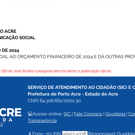
Página da Publicação:
Data da Publicação:
TO ACRE
NICAÇÃO SOCIAL
 DE 2024
CIAL AO ORÇAMENTO FINANCEIRO DE 2024 E DÁ OUTRAS PRO
 Oficial, mas facilita a pesquisa para localizar a publicação oficial.
SERVIÇO DE ATENDIMENTO AO CIDADÃO (SIC) E 
Prefeitura de Porto Acre 
- Estado do Acre
CNPJ 84.306.661/0001-30
💻Acesso online: 
SIC 
| 
Fale Conosco
 | 
Ouvidoria
| 
Co
Transparência
📱Fone: +55 (68) 
99921-4338 
(Responsável Ouvidori