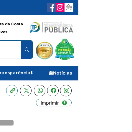
a da Costa
aves
ransparência⬇️
📰Notícias
Imprimir