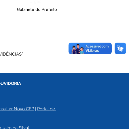
Órgão:
Gabinete do Prefeito
VIDÊNCIAS”
OUVIDORIA
nsultar Novo CEP
 | 
Portal de 
a 
Jairo da Silva)