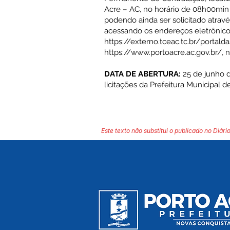
Acre – AC, no horário de 08h00min
podendo ainda ser solicitado atrav
acessando os endereços eletrônic
https://externo.tceac.tc.br/portal
https://www.portoacre.ac.gov.br/,
n
DATA DE ABERTURA:
25 de junho d
licitações da Prefeitura Municipal 
Este texto não substitui o publicado no Diário