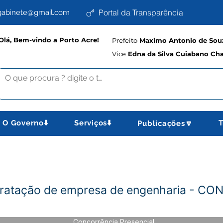
Portal da Transparência
abinete@gmail.com
Olá, Bem-vindo a Porto Acre!
Prefeito
Maximo Antonio de Souz
Vice
Edna da Silva Cuiabano Ch
O Governo⬇️
Serviços⬇️
T
Publicações🔽
tratação de empresa de engenharia - C
Concorrência Presencial