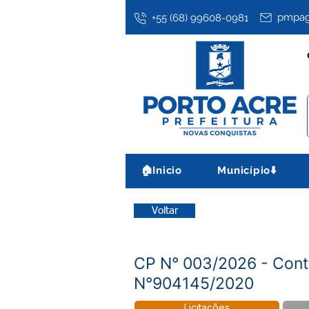
pmpag
+55 (68) 99608-0981
🏠Inicio
Município⬇️
Voltar
CP N° 003/2026 - Con
N°904145/2020
Licitações