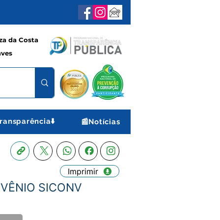
a da Costa
aves
ransparência⬇️
📰Notícias
Imprimir
ONVÊNIO SICONV