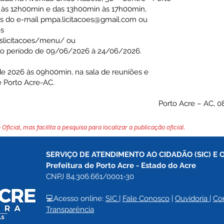
 às 12h00min e das 13h00min às 17h00min,
és do e-mail
pmpa.licitacoes@gmail.com
ou
os
daslicitacoes/menu/
ou
o período de 09/06/2026 à 24/06/2026.
e 2026 às 09h00min, na sala de reuniões e
de Porto Acre-AC.
Porto Acre – AC, 0
 Oficial, mas facilita a pesquisa para localizar a publicação oficial.
SERVIÇO DE ATENDIMENTO AO CIDADÃO (SIC) E 
Prefeitura de Porto Acre 
- Estado do Acre
CNPJ 84.306.661/0001-30
💻Acesso online: 
SIC 
| 
Fale Conosco
 | 
Ouvidoria
| 
Co
Transparência