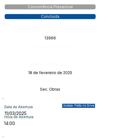
Concorrência Presencial
Concluída
Número do Diário:
13966
Página da Publicação:
Data da Publicação:
18 de fevereiro de 2025
Órgão:
Sec. Obras
Acessar Pasta no Drive
Data de Abertura
11/03/2025
Hora de Abertura
14:00