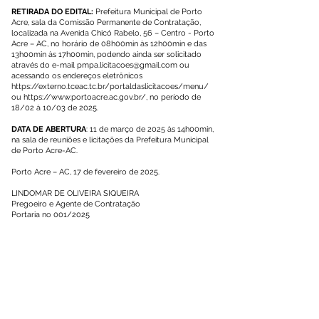
RETIRADA DO EDITAL:
Prefeitura Municipal de Porto
Acre, sala da Comissão Permanente de Contratação,
localizada na Avenida Chicó Rabelo, 56 – Centro - Porto
Acre – AC, no horário de 08h00min às 12h00min e das
13h00min às 17h00min, podendo ainda ser solicitado
através do e-mail
pmpa.licitacoes@gmail.com
ou
acessando os endereços eletrônicos
https://externo.tceac.tc.br/portaldaslicitacoes/menu/
ou
https://www.portoacre.ac.gov.br/,
no período de
18/02 à 10/03 de 2025.
DATA DE ABERTURA
: 11 de março de 2025 às 14h00min,
na sala de reuniões e licitações da Prefeitura Municipal
de Porto Acre-AC.
Porto Acre – AC, 17 de fevereiro de 2025.
LINDOMAR DE OLIVEIRA SIQUEIRA
Pregoeiro e Agente de Contratação
Portaria no 001/2025