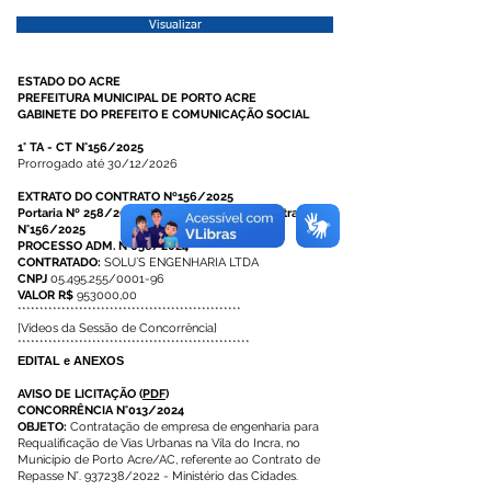
Visualizar
ESTADO DO ACRE
PREFEITURA MUNICIPAL DE PORTO ACRE
GABINETE DO PREFEITO E COMUNICAÇÃO SOCIAL
1° TA - CT N°156/2025
Prorrogado até 30/12/2026
EXTRATO DO CONTRATO Nº156/2025
Portaria Nº 258/2025 - Gestor e Fiscal do Contrato
N°156/2025
PROCESSO ADM. N°056/2024
CONTRATADO:
SOLU`S ENGENHARIA LTDA
CNPJ
05.495.255/0001-96
VALOR R$
953000,00
***************************************************
[
Vídeos da Sessão de Concorrência
}
*****************************************************
EDITAL e ANEXOS
AVISO DE LICITAÇÃO
(
PDF
)
CONCORRÊNCIA N°013/2024
OBJETO:
Contratação de empresa de engenharia para
Requalificação de Vias Urbanas na Vila do Incra, no
Município de Porto Acre/AC, referente ao Contrato de
Repasse N°. 937238/2022 - Ministério das Cidades.