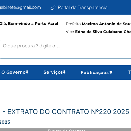
Portal da Transparência
abinete@gmail.com
Olá, Bem-vindo a Porto Acre!
Prefeito
Maximo Antonio de Souz
Vice
Edna da Silva Cuiabano Ch
O Governo⬇️
Serviços⬇️
T
Publicações🔽
24 - EXTRATO DO CONTRATO Nº220 2025
2025