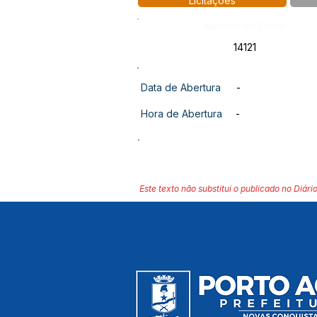
Licitações
Número do Diário:
14121
Data de Abertura
-
Hora de Abertura
-
Este texto não substitui o publicado no Diário