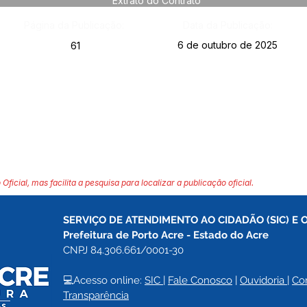
Extrato do Contrato
Página da Publicação:
Data da Publicação:
6 de outubro de 2025
61
 Oficial, mas facilita a pesquisa para localizar a publicação oficial.
SERVIÇO DE ATENDIMENTO AO CIDADÃO (SIC) E 
Prefeitura de Porto Acre 
- Estado do Acre
CNPJ 84.306.661/0001-30
💻Acesso online: 
SIC 
| 
Fale Conosco
 | 
Ouvidoria
| 
Co
Transparência