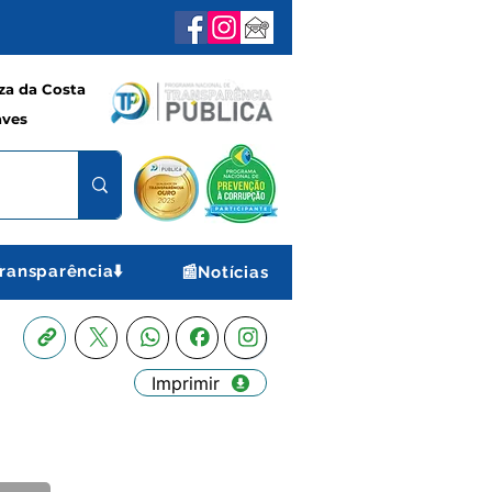
a da Costa
aves
ransparência⬇️
📰Notícias
Imprimir