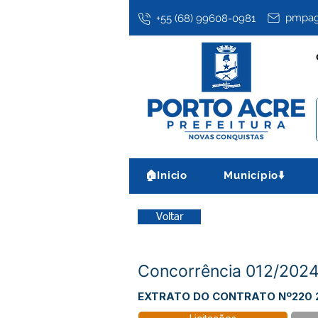
pmpag
+55 (68) 99608-0981
🏠Inicio
Município⬇️
Voltar
Concorrência 012/20
EXTRATO DO CONTRATO Nº220 