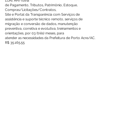
LOA), RH/folha
de Pagamento, Tributos, Patrimônio, Estoque,
Compras/Licitações/Contratos,
Site e Portal da Transparência com Serviços de
assistência e suporte técnico remoto, serviços de
migração e conversão de dados, manutenção
preventiva, corretiva e evolutiva, treinamentos e
orientações, por 03 (três) meses, para
atender as necessidades da Prefeitura de Porto Acre/AC.
R$ 35.165,55