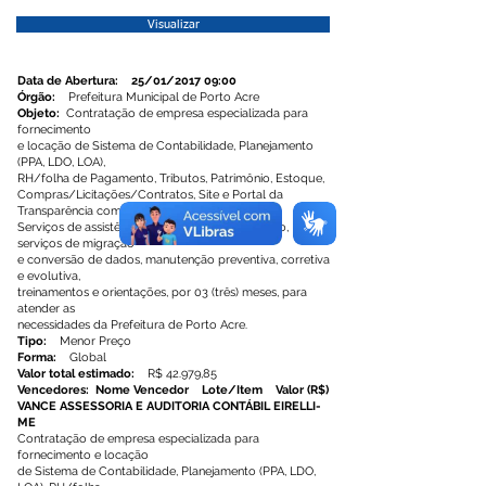
Visualizar
Data de Abertura: 25/01/2017 09:00
Órgão:
Prefeitura Municipal de Porto Acre
Objeto:
Contratação de empresa especializada para
fornecimento
e locação de Sistema de Contabilidade, Planejamento
(PPA, LDO, LOA),
RH/folha de Pagamento, Tributos, Patrimônio, Estoque,
Compras/Licitações/Contratos, Site e Portal da
Transparência com
Serviços de assistência e suporte técnico remoto,
serviços de migração
e conversão de dados, manutenção preventiva, corretiva
e evolutiva,
treinamentos e orientações, por 03 (três) meses, para
atender as
necessidades da Prefeitura de Porto Acre.
Tipo:
Menor Preço
Forma:
Global
Valor total estimado:
R$ 42.979,85
Vencedores: Nome Vencedor Lote/Item Valor (R$)
VANCE ASSESSORIA E AUDITORIA CONTÁBIL EIRELLI-
ME
Contratação de empresa especializada para
fornecimento e locação
de Sistema de Contabilidade, Planejamento (PPA, LDO,