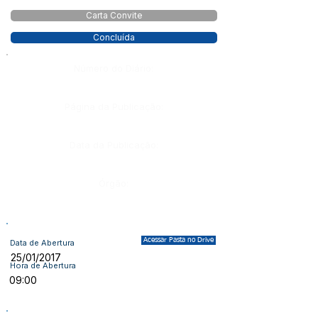
Carta Convite
Concluída
Número do Diário:
Página da Publicação:
Data da Publicação:
Órgão:
Acessar Pasta no Drive
Data de Abertura
25/01/2017
Hora de Abertura
09:00