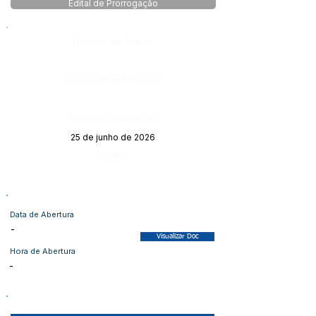
Edital de Prorrogação
Número do Diário:
Página da Publicação:
Data da Publicação:
25 de junho de 2026
Órgão:
Data de Abertura
-
Visualizar Doc
Hora de Abertura
-