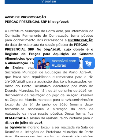
Visualizar
AVISO DE PRORROGAÇÃO
PREGÃO PRESENCIAL SRP N° 009/2026
A Prefeitura Municipal de Porto Acre, por intermédio da
Comissão Permanente de Contratação, torna público
para conhecimento dos interessados a
PRORROGAÇÃO
da data de reabertura da sessão pública do
PREGÃO
PRESENCIAL SRP No 009/2026, cujo objeto é o
Registro de Preços para Aquisição de Gêneros
Alimentícios (perecíveis e não perecíveis) destinados
à Alimentação Escolar dos Alunos da Rede Municipal
de Ensino,
visando atender as necessidades da
Secretaria Municipal de Educação de Porto Acre-AC,
que havia sido republicada e remarcada para o dia
29/06/2026 para a aquisição dos itens fracassados, em
razão do Ponto Facultativo decretado por meio do
Decreto Municipal No 383, de 25 de junho de 2026, em
decorrência da realização do jogo da Seleção Brasileira
na Copa do Mundo, marcado para as 12h00min (horário
local) do dia 29 de junho de 2026 (mesma data),
tornando-se necessária a alteração da data de
realização da nova sessão pública. Dessa forma, fica
REMARCADA
a sessão de reabertura do certame para o
dia
01 de julho de 2026,
às 09h00min
(horário local), a ser realizada na Sala de
Reuniões e Licitações da Prefeitura Municipal de Porto
Acre. Permanecem inalteradas as demais disposições