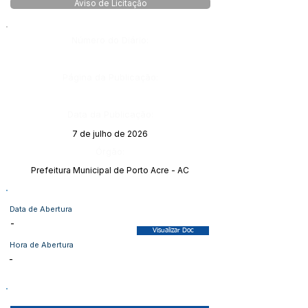
Aviso de Licitação
Número do Diário:
Página da Publicação:
Data da Publicação:
7 de julho de 2026
Órgão:
Prefeitura Municipal de Porto Acre - AC
Data de Abertura
-
Visualizar Doc
Hora de Abertura
-