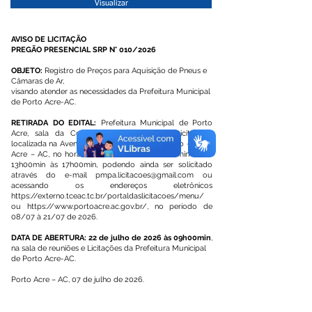
Visualizar
AVISO DE LICITAÇÃO
PREGÃO PRESENCIAL SRP N° 010/2026
OBJETO:
Registro de Preços para Aquisição de Pneus e
Câmaras de Ar,
visando atender as necessidades da Prefeitura Municipal
de Porto Acre-AC.
RETIRADA DO EDITAL:
Prefeitura Municipal de Porto
Acre, sala da Comissão Permanente de Licitações,
localizada na Avenida Chicó Rabelo, 56 – Centro - Porto
Acre – AC, no horário de 08h00min às 12h00min e das
13h00min às 17h00min, podendo ainda ser solicitado
através do e-mail
pmpa.licitacoes@gmail.com
ou
acessando os endereços eletrônicos
https://externo.tceac.tc.br/portaldaslicitacoes/menu/
ou
https://www.portoacre.ac.gov.br/,
no período de
08/07 à 21/07 de 2026.
DATA DE ABERTURA: 22 de julho de 2026 às 09h00min
,
na sala de reuniões e Licitações da Prefeitura Municipal
de Porto Acre-AC.
Porto Acre – AC, 07 de julho de 2026.