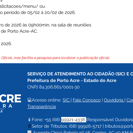
os
daslicitacoes/menu/
ou
o período de 05/02 à 20/02 de 2026.
ro de 2026 às 09h00min, na sala de reuniões
l de Porto Acre-AC.
 2026.
 Oficial, mas facilita a pesquisa para localizar a publicação oficial.
SERVIÇO DE ATENDIMENTO AO CIDADÃO (SIC) E 
Prefeitura de Porto Acre 
- Estado do Acre
CNPJ 84.306.661/0001-30
💻Acesso online: 
SIC 
| 
Fale Conosco
 | 
Ouvidoria
| 
Co
Transparência
📱Fone: +55 (68) 
99921-4338 
(Responsável Ouvidori
📄
Setor de Tributos: (68) 99926-5717 |
tributos@port
🏢 Avenida Chicó Rabelo nº 56, Centro, AC-10 KM 60,