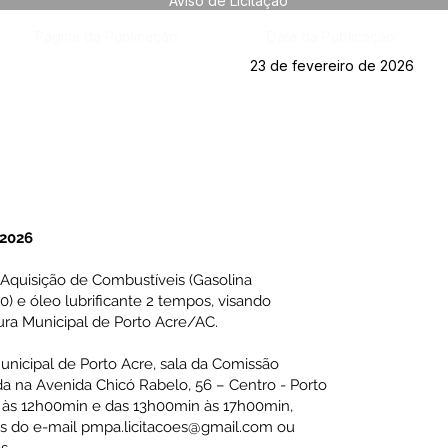
Aviso de Licitação
Página da Publicação:
Data da Publicação:
23 de fevereiro de 2026
2026
 Aquisição de Combustíveis (Gasolina
 e óleo lubrificante 2 tempos, visando
ura Municipal de Porto Acre/AC.
Municipal de Porto Acre, sala da Comissão
da na Avenida Chicó Rabelo, 56 – Centro - Porto
 às 12h00min e das 13h00min às 17h00min,
és do e-mail
pmpa.licitacoes@gmail.com
ou