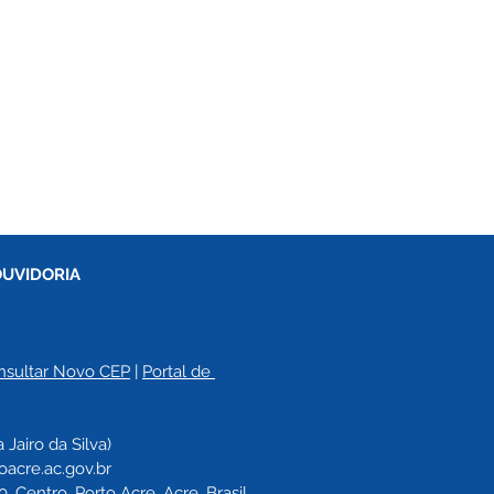
OUVIDORIA
nsultar Novo CEP
 | 
Portal de 
a 
Jairo da Silva)
oacre.ac.gov.br
 Centro, Porto Acre, Acre, Brasil