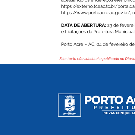
acessando os endereços eletrônic
https://externo.tceac.tc.br/portal
https://www.portoacre.ac.gov.br/,
n
DATA DE ABERTURA:
23 de feverei
e Licitações da Prefeitura Municipa
Porto Acre – AC, 04 de fevereiro de
Este texto não substitui o publicado no Diário