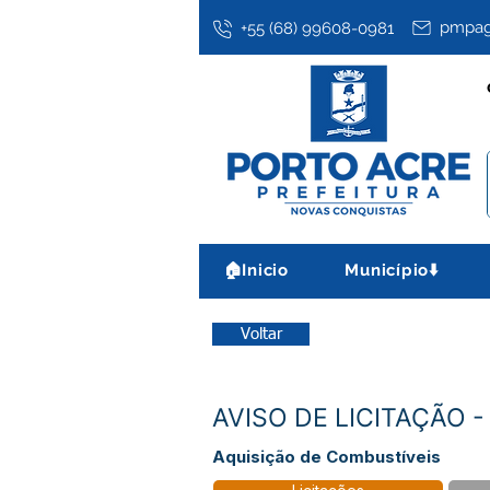
pmpag
+55 (68) 99608-0981
🏠Inicio
Município⬇️
Voltar
AVISO DE LICITAÇÃO -
Aquisição de Combustíveis