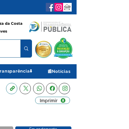
a da Costa
aves
ransparência⬇️
📰Notícias
Imprimir