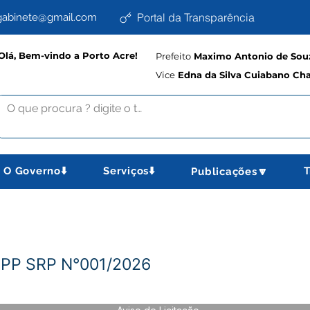
Portal da Transparência
abinete@gmail.com
Olá, Bem-vindo a Porto Acre!
Prefeito
Maximo Antonio de Souz
Vice
Edna da Silva Cuiabano Ch
O Governo⬇️
Serviços⬇️
T
Publicações🔽
 PP SRP N°001/2026