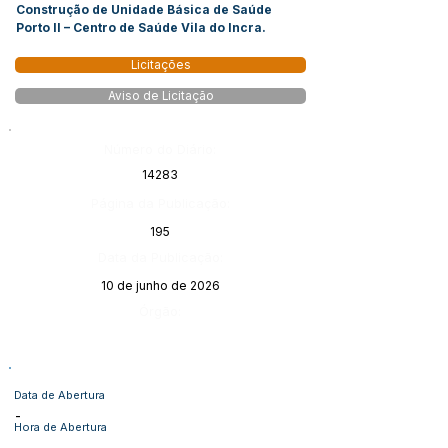
Construção de Unidade Básica de Saúde
Porto II – Centro de Saúde Vila do Incra.
Licitações
Aviso de Licitação
Número do Diário:
14283
Página da Publicação:
195
Data da Publicação:
10 de junho de 2026
Órgão:
Data de Abertura
-
Hora de Abertura
-