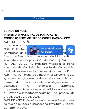
Visualizar
ESTADO DO ACRE
PREFEITURA MUNICIPAL DE PORTO ACRE
COMISSÃO PERMANENTE DE CONTRATAÇÃO - CPC
AVISO DE LICITAÇÂO
CONCORRÊNCIA PRESENCIAL Nº 004/2026
OBJETO: Contratação de empresa de engenharia para
Construção de Unidade Básica de Saúde Porto II –
Centro de Saúde Vila do Incra, no Município de Porto
Acre, referente a Proposta
11812.8680001
/23-001.
RETIRADA DO EDITAL: Prefeitura Municipal de Porto
Acre, sala da Comissão Permanente de Contratação,
localizada na Avenida Chicó Rabelo, 56 – Centro - Porto
Acre – AC, no horário de 08h00min às 12h00min e das
13h00min às 17h00min, podendo ainda ser solicitado
através do e-mail
pmpa.licitacoes@gmail.com
ou
acessando os endereços eletrônicos
https://externo.tceac.tc.br/portaldaslicitacoes/menu/
ou
https://www.portoacre.ac.gov.br/,
no período de
09/06/2026 à 25/06/2026.
DATA DE ABERTURA: 26 de junho de 2026 às 09h00min,
na sala de reuniões e licitações da Prefeitura Municipal
de Porto Acre-AC.