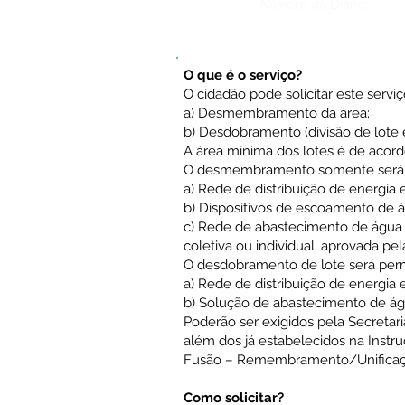
Número do Diário:
O que é o serviço?
O cidadão pode solicitar este serviç
a) Desmembramento da área;
b) Desdobramento (divisão de lote 
A área mínima dos lotes é de acord
O desmembramento somente será adm
a) Rede de distribuição de energia el
b) Dispositivos de escoamento de ág
c) Rede de abastecimento de água 
coletiva ou individual, aprovada pel
O desdobramento de lote será permi
a) Rede de distribuição de energia el
b) Solução de abastecimento de ág
Poderão ser exigidos pela Secreta
além dos já estabelecidos na Instr
Fusão – Remembramento/Unificação
Como solicitar?