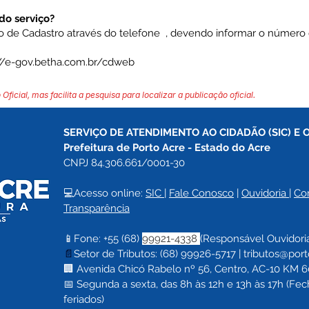
o serviço?
o de Cadastro através do telefone , devendo informar o número 
://e-gov.betha.com.br/cdweb
 Oficial, mas facilita a pesquisa para localizar a publicação oficial.
SERVIÇO DE ATENDIMENTO AO CIDADÃO (SIC) E 
Prefeitura de Porto Acre 
- Estado do Acre
CNPJ 84.306.661/0001-30
💻Acesso online: 
SIC 
| 
Fale Conosco
 | 
Ouvidoria
| 
Co
Transparência
📱Fone: +55 (68) 
99921-4338 
(Responsável Ouvidori
📄
Setor de Tributos: (68) 99926-5717 |
tributos@port
🏢 Avenida Chicó Rabelo nº 56, Centro, AC-10 KM 60,
📅 Segunda a sexta, das 8h às 12h e 13h às 17h (F
feriados)