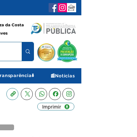
a da Costa
aves
ransparência⬇️
📰Notícias
Imprimir