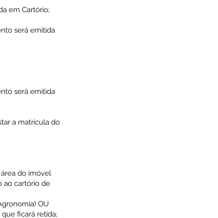
da em Cartório;
nto será emitida
nto será emitida
star a matricula do
e área do imóvel
o ao cartório de
 Agronomia) OU
que ficará retida;