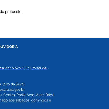
do protocolo.
OUVIDORIA
nsultar Novo CEP
 | 
Portal de 
a 
Jairo da Silva)
oacre.ac.gov.br
 Centro, Porto Acre, Acre, Brasil
echado aos sábados, domingos e 