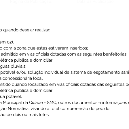
Página da Publicação:
Data da Publicação:
o quando desejar realizar:
em 02).
o com a zona que estes estiverem inseridos;
itido em vias oficiais dotadas com as seguintes benfeitorias:
étrica pública e domiciliar;
uas pluviais;
potável e/ou solução individual de sistema de esgotamento sani
a concessionária local.
tido quando localizado em vias oficiais dotadas das seguintes be
étrica pública e domiciliar;
ua potável.
ria Municipal da Cidade - SMC, outros documentos e informaçõe
ução Normativa, visando a total compreensão do pedido.
 de dois ou mais lotes.