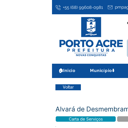
pmpag
+55 (68) 99608-0981
🏠Inicio
Município⬇️
Voltar
Alvará de Desmembrame
Carta de Serviços