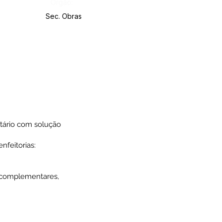
Órgão:
Sec. Obras
tário com solução
nfeitorias:
s complementares,