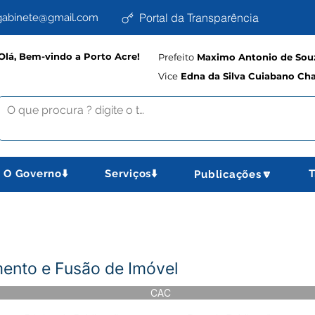
Portal da Transparência
abinete@gmail.com
Olá, Bem-vindo a Porto Acre!
Prefeito
Maximo Antonio de Souz
Vice
Edna da Silva Cuiabano Ch
O Governo⬇️
Serviços⬇️
T
Publicações🔽
nto e Fusão de Imóvel
CAC