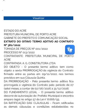
Visualizar
ESTADO DO ACRE
PREFEITURA MUNICIPAL DE PORTO ACRE
GABINETE DO PREFEITO E COMUNICAÇÃO SOCIAL
EXTRATO DO OITAVO TERMO ADITIVO AO CONTRATO
Nº 382/2022
TOMADA DE PREÇOS Nº 001/2022
PROCESSO Nº 013/2022
CONTRATANTE: PREFEITURA MUNICIPAL DE PORTO
ACRE
CONTRATADA: A. G. CONSTRUTORA LTDA
DO OBJETO - O presente termo aditivo tem como
objeto a sexta PRORROGAÇÃO da vigência do Contrato
firmado entre as partes em 09/11/2022, nos termos
previstos em sua Cláusula Quinta.
DA PRORROGAÇÃO - Pelo presente termo aditivo fica
prorrogada a vigência do Contrato pelo período de 07
(sete) meses, a contar de 02/06/2026 a 31/12/2026.
DO FUNDAMENTO LEGAL - O presente termo aditivo
decorre de autorização do Prefeito Municipal e encontra
amparo legal no artigo 57 da Lei n° 8.666/93.
DA RATIFICAÇÃO DAS CLÁUSULAS - Ficam ratificadas
as demais cláusulas e condições estabelecidas no