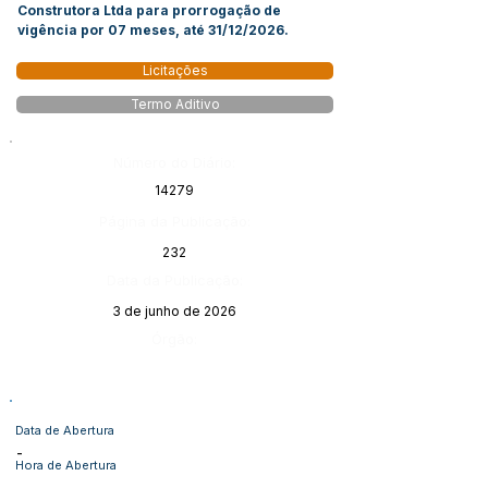
Construtora Ltda para prorrogação de
vigência por 07 meses, até 31/12/2026.
Licitações
Termo Aditivo
Número do Diário:
14279
Página da Publicação:
232
Data da Publicação:
3 de junho de 2026
Órgão:
Data de Abertura
-
Hora de Abertura
-