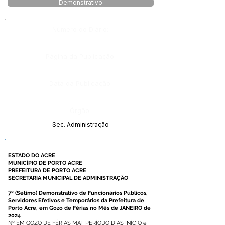
Demonstrativo
Número do Diário:
Página da Publicação:
Data da Publicação:
Órgão:
Sec. Administração
ESTADO DO ACRE
MUNICÍPIO DE PORTO ACRE
PREFEITURA DE PORTO ACRE
SECRETARIA MUNICIPAL DE ADMINISTRAÇÃO
7º (Sétimo) Demonstrativo de Funcionários Públicos,
Servidores Efetivos e Temporários da Prefeitura de
Porto Acre, em Gozo de Férias no Mês de JANEIRO de
2024
Nº EM GOZO DE FÉRIAS MAT PERÍODO DIAS INÍCIO e