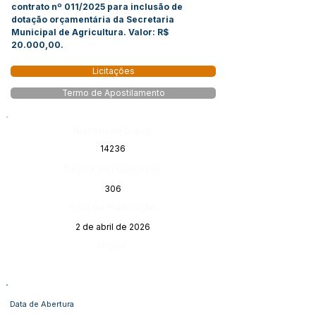
contrato nº 011/2025 para inclusão de
dotação orçamentária da Secretaria
Municipal de Agricultura. Valor: R$
20.000,00.
Licitações
Termo de Apostilamento
Número do Diário:
14236
Página da Publicação:
306
Data da Publicação:
2 de abril de 2026
Órgão:
Data de Abertura