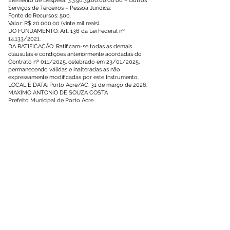
Elemento de Despesa: 3.3.90.39.00.00.00.00 – Outros
Serviços de Terceiros – Pessoa Jurídica;
Fonte de Recursos: 500.
Valor: R$ 20.000,00 (vinte mil reais).
DO FUNDAMENTO: Art. 136 da Lei Federal nº
14.133/2021.
DA RATIFICAÇÃO: Ratificam-se todas as demais
cláusulas e condições anteriormente acordadas do
Contrato nº 011/2025, celebrado em 23/01/2025,
permanecendo válidas e inalteradas as não
expressamente modificadas por este Instrumento.
LOCAL E DATA: Porto Acre/AC, 31 de março de 2026.
MAXIMO ANTONIO DE SOUZA COSTA
Prefeito Municipal de Porto Acre