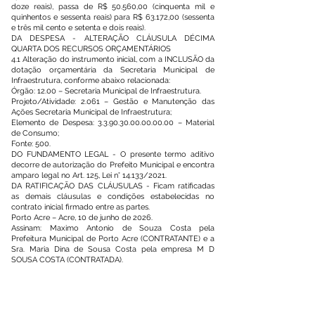
doze reais), passa de R$ 50.560,00 (cinquenta mil e
quinhentos e sessenta reais) para R$ 63.172,00 (sessenta
e três mil cento e setenta e dois reais).
DA DESPESA - ALTERAÇÃO CLÁUSULA DÉCIMA
QUARTA DOS RECURSOS ORÇAMENTÁRIOS
4.1 Alteração do instrumento inicial, com a INCLUSÃO da
dotação orçamentária da Secretaria Municipal de
Infraestrutura, conforme abaixo relacionada:
Órgão: 12.00 – Secretaria Municipal de Infraestrutura.
Projeto/Atividade: 2.061 – Gestão e Manutenção das
Ações Secretaria Municipal de Infraestrutura;
Elemento de Despesa:
3.3.90.30.00.00.00.00
– Material
de Consumo;
Fonte: 500.
DO FUNDAMENTO LEGAL - O presente termo aditivo
decorre de autorização do Prefeito Municipal e encontra
amparo legal no Art. 125, Lei n° 14.133/2021.
DA RATIFICAÇÃO DAS CLÁUSULAS - Ficam ratificadas
as demais cláusulas e condições estabelecidas no
contrato inicial firmado entre as partes.
Porto Acre – Acre, 10 de junho de 2026.
Assinam: Maximo Antonio de Souza Costa pela
Prefeitura Municipal de Porto Acre (CONTRATANTE) e a
Sra. Maria Dina de Sousa Costa pela empresa M D
SOUSA COSTA (CONTRATADA).