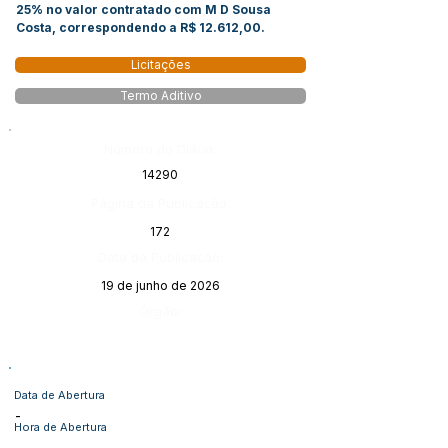
25% no valor contratado com M D Sousa
Costa, correspondendo a R$ 12.612,00.
Licitações
Termo Aditivo
Número do Diário:
14290
Página da Publicação:
172
Data da Publicação:
19 de junho de 2026
Órgão:
Data de Abertura
-
Hora de Abertura
-