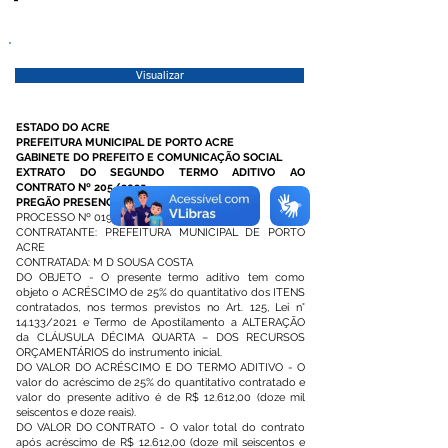
Visualizar
ESTADO DO ACRE
PREFEITURA MUNICIPAL DE PORTO ACRE
GABINETE DO PREFEITO E COMUNICAÇÃO SOCIAL
EXTRATO DO SEGUNDO TERMO ADITIVO AO
CONTRATO Nº 205/2025
PREGÃO PRESENCIAL SRP Nº 004/2025
PROCESSO Nº 019/2025
CONTRATANTE: PREFEITURA MUNICIPAL DE PORTO
ACRE
CONTRATADA: M D SOUSA COSTA
DO OBJETO - O presente termo aditivo tem como
objeto o ACRÉSCIMO de 25% do quantitativo dos ITENS
contratados, nos termos previstos no Art. 125, Lei n°
14.133/2021 e Termo de Apostilamento a ALTERAÇÃO
da CLÁUSULA DÉCIMA QUARTA – DOS RECURSOS
ORÇAMENTÁRIOS do instrumento inicial.
DO VALOR DO ACRÉSCIMO E DO TERMO ADITIVO - O
valor do acréscimo de 25% do quantitativo contratado e
valor do presente aditivo é de R$ 12.612,00 (doze mil
seiscentos e doze reais).
DO VALOR DO CONTRATO - O valor total do contrato
após acréscimo de R$ 12.612,00 (doze mil seiscentos e