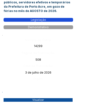
públicos, servidores efetivos e temporários
da Prefeitura de Porto Acre, em gozo de
férias no mês de AGOSTO de 2026.
Legislação
Demonstrativo
Número do Diário:
14299
Página da Publicação:
508
Data da Publicação:
3 de julho de 2026
Órgão:
Visualizar