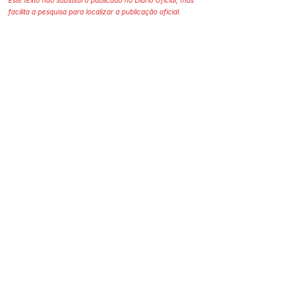
Este texto não substitui o publicado no Diário Oficial, mas
facilita a pesquisa para localizar a publicação oficial.