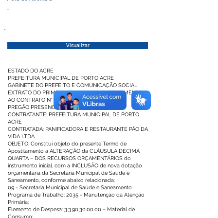
-
Visualizar
ESTADO DO ACRE
PREFEITURA MUNICIPAL DE PORTO ACRE
GABINETE DO PREFEITO E COMUNICAÇÃO SOCIAL
EXTRATO DO PRIMEIRO TERMO DE APOSTILAMENTO
AO CONTRATO N° 180/2025
PREGÃO PRESENCIAL SRP N° 004/2025
CONTRATANTE: PREFEITURA MUNICIPAL DE PORTO
ACRE
CONTRATADA: PANIFICADORA E RESTAURANTE PÃO DA
VIDA LTDA
OBJETO: Constitui objeto do presente Termo de
Apostilamento a ALTERAÇÃO da CLÁUSULA DÉCIMA
QUARTA – DOS RECURSOS ORÇAMENTÁRIOS do
instrumento inicial, com a INCLUSÃO de nova dotação
orçamentária da Secretaria Municipal de Saúde e
Saneamento, conforme abaixo relacionada:
09 - Secretaria Municipal de Saúde e Saneamento
Programa de Trabalho: 2035 - Manutenção da Atenção
Primária;
Elemento de Despesa:
3.3.90.30.00.00
– Material de
Consumo;