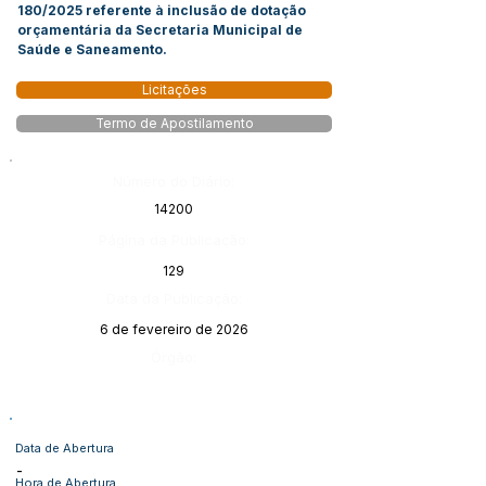
180/2025 referente à inclusão de dotação
orçamentária da Secretaria Municipal de
Saúde e Saneamento.
Licitações
Termo de Apostilamento
Número do Diário:
14200
Página da Publicação:
129
Data da Publicação:
6 de fevereiro de 2026
Órgão:
Data de Abertura
-
Hora de Abertura