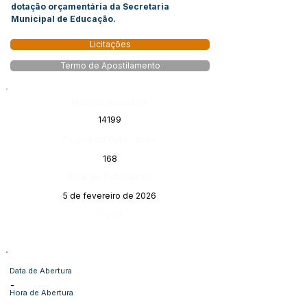
dotação orçamentária da Secretaria
Municipal de Educação.
Licitações
Termo de Apostilamento
Número do Diário:
14199
Página da Publicação:
168
Data da Publicação:
5 de fevereiro de 2026
Órgão:
Data de Abertura
-
Hora de Abertura
-