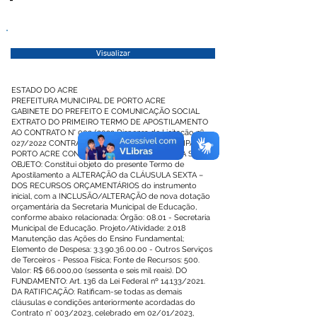
Visualizar
ESTADO DO ACRE
PREFEITURA MUNICIPAL DE PORTO ACRE
GABINETE DO PREFEITO E COMUNICAÇÃO SOCIAL
EXTRATO DO PRIMEIRO TERMO DE APOSTILAMENTO
AO CONTRATO N° 003/2023 Dispensa de Licitação nº
027/2022 CONTRATANTE: PREFEITURA MUNICIPAL DE
PORTO ACRE CONTRATADA: RAFAEL ROCHA DA SILVA
OBJETO: Constitui objeto do presente Termo de
Apostilamento a ALTERAÇÃO da CLÁUSULA SEXTA –
DOS RECURSOS ORÇAMENTÁRIOS do instrumento
inicial, com a INCLUSÃO/ALTERAÇÃO de nova dotação
orçamentária da Secretaria Municipal de Educação,
conforme abaixo relacionada: Órgão: 08.01 - Secretaria
Municipal de Educação. Projeto/Atividade: 2.018
Manutenção das Ações do Ensino Fundamental;
Elemento de Despesa:
3.3.90.36.00.00
- Outros Serviços
de Terceiros - Pessoa Física; Fonte de Recursos: 500.
Valor: R$ 66.000,00 (sessenta e seis mil reais). DO
FUNDAMENTO: Art. 136 da Lei Federal nº 14.133/2021.
DA RATIFICAÇÃO: Ratificam-se todas as demais
cláusulas e condições anteriormente acordadas do
Contrato n° 003/2023, celebrado em 02/01/2023,