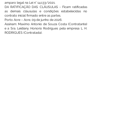
amparo legal na Lei n° 14.133/2021.
DA RATIFICAÇÃO DAS CLÁUSULAS - Ficam ratificadas
as demais cláusulas e condições estabelecidas no
contrato inicial firmado entre as partes.
Porto Acre – Acre, 09 de junho de 2026.
Assinam: Maximo Antonio de Souza Costa (Contratante)
e a Sra. Leidiany Honorio Rodrigues pela empresa L. H.
RODRIGUES (Contratada).