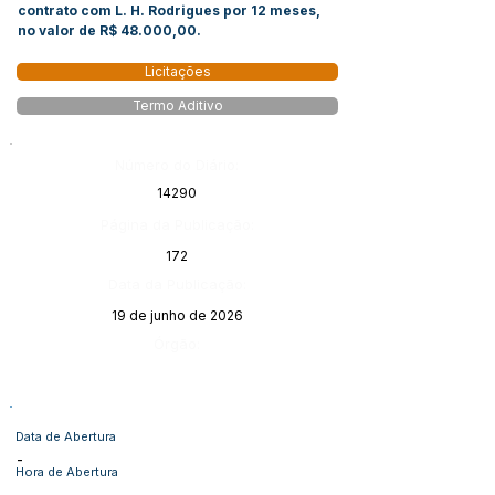
contrato com L. H. Rodrigues por 12 meses,
no valor de R$ 48.000,00.
Licitações
Termo Aditivo
Número do Diário:
14290
Página da Publicação:
172
Data da Publicação:
19 de junho de 2026
Órgão:
Data de Abertura
-
Hora de Abertura
-