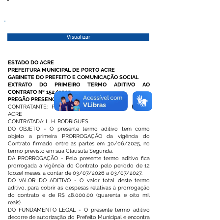
Visualizar
ESTADO DO ACRE
PREFEITURA MUNICIPAL DE PORTO ACRE
GABINETE DO PREFEITO E COMUNICAÇÃO SOCIAL
EXTRATO DO PRIMEIRO TERMO ADITIVO AO
CONTRATO Nº 152/2025
PREGÃO PRESENCIAL SRP Nº 003/2025
CONTRATANTE: PREFEITURA MUNICIPAL DE PORTO
ACRE
CONTRATADA: L. H. RODRIGUES
DO OBJETO - O presente termo aditivo tem como
objeto a primeira PRORROGAÇÃO da vigência do
Contrato firmado entre as partes em 30/06/2025, no
termo previsto em sua Cláusula Segunda.
DA PRORROGAÇÃO - Pelo presente termo aditivo fica
prorrogada a vigência do Contrato pelo período de 12
(doze) meses, a contar de 03/07/2026 a 03/07/2027.
DO VALOR DO ADITIVO - O valor total deste termo
aditivo, para cobrir as despesas relativas à prorrogação
do contrato é de R$ 48.000,00 (quarenta e oito mil
reais).
DO FUNDAMENTO LEGAL - O presente termo aditivo
decorre de autorização do Prefeito Municipal e encontra