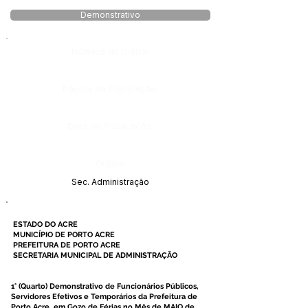
Demonstrativo
Número do Diário:
Página da Publicação:
Data da Publicação:
Órgão:
Sec. Administração
ESTADO DO ACRE
MUNICÍPIO DE PORTO ACRE
PREFEITURA DE PORTO ACRE
SECRETARIA MUNICIPAL DE ADMINISTRAÇÃO
1
° (Quarto) Demonstrativo de Funcionários Públicos,
Servidores Efetivos e Temporários da Prefeitura de
Porto Acre, em Gozo de Férias no Mês de MAIO de