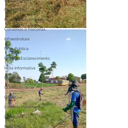
Nota de pesar
Campanhas
Comunicado e Aviso
Convênios e Parcerias
Infraestrutura
Nota Pública
Nota de Esclarecimento
Nota Informativa
Convites
Qualidade do ar
Casa Civil
Emenda Parlamentar
Licitações
Nota Oficial