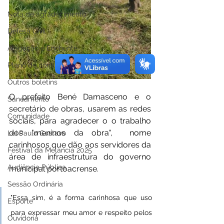
Nota de agradecimento
Defesa Civil
Alagação e Enchente
Plano de contingência
Outros boletins
O prefeito Bené Damasceno e o 
Saneamento
secretário de obras, usarem as redes 
Comunidade
sociais, para agradecer o o trabalho 
dos "meninos da obra",  nome 
Lei Paulo Gustavo
carinhosos que dão aos servidores da 
Festival da Melancia 2025
área de infraestrutura do governo 
Audiência Pública
municipal portoacrense. 
Sessão Ordinária
"Essa sim, é a forma carinhosa que uso 
Esporte
para expressar meu amor e respeito pelos 
Ouvidoria