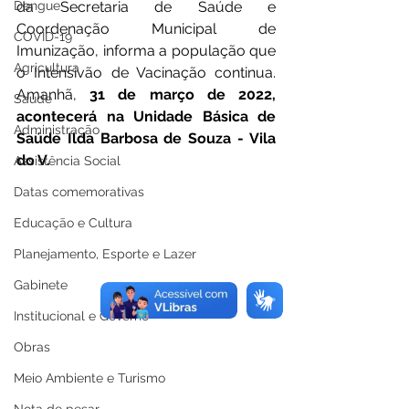
Dengue
da Secretaria de Saúde e 
Coordenação Municipal de 
COVID-19
Imunização, informa a população que 
Agricultura
o Intensivão de Vacinação continua. 
Amanhã, 
31 de março de 2022, 
Saúde
acontecerá na Unidade Básica de 
Administração
Saúde Ilda Barbosa de Souza - Vila 
do V.
Assistência Social
Datas comemorativas
Educação e Cultura
Planejamento, Esporte e Lazer
Gabinete
Institucional e Governo
Obras
Meio Ambiente e Turismo