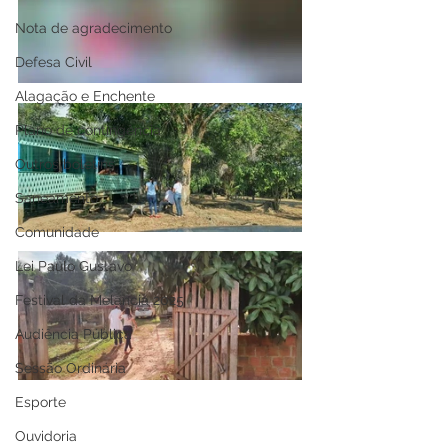
Nota de agradecimento
Defesa Civil
Alagação e Enchente
Plano de contingência
Outros boletins
Saneamento
Comunidade
Lei Paulo Gustavo
Festival da Melancia 2025
Audiência Pública
Sessão Ordinária
Esporte
Ouvidoria