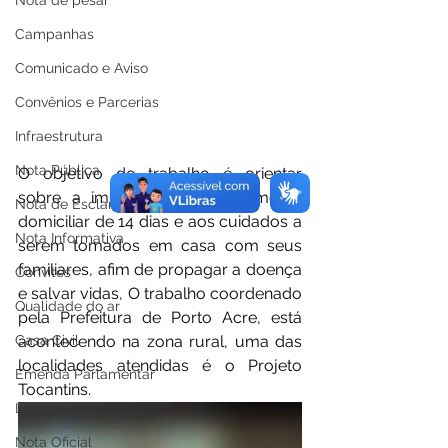
Nota de pesar
Campanhas
Comunicado e Aviso
Convênios e Parcerias
Infraestrutura
Nota Pública
O objetivo do trabalho é orientar 
sobre a importância do isolamento 
Nota de Esclarecimento
domiciliar de 14 dias e aos cuidados a 
Nota Informativa
serem tomados em casa com seus 
familiares, afim de propagar a doença 
Convites
e salvar vidas, O trabalho coordenado 
Qualidade do ar
pela Prefeitura de Porto Acre, está 
Casa Civil
acontecendo na zona rural, uma das 
localidades atendidas é o Projeto 
Emenda Parlamentar
Tocantins. 
Licitações
Nota Oficial