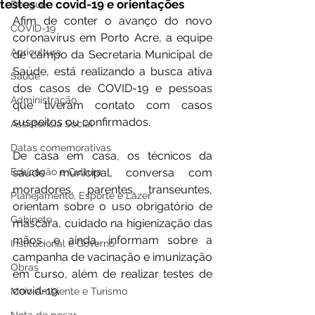
testes de covid-19 e orientações
Dengue
Afim de conter o avanço do novo 
COVID-19
coronavírus em Porto Acre, a equipe 
Agricultura
de campo da Secretaria Municipal de 
Saúde, está realizando a busca ativa 
Saúde
dos casos de COVID-19 e pessoas 
Administração
que tiveram contato com casos 
suspeitos ou confirmados. 
Assistência Social
Datas comemorativas
De casa em casa, os técnicos da 
Educação e Cultura
saúde municipal, conversa com 
moradores, parentes, transeuntes, 
Planejamento, Esporte e Lazer
orientam sobre o uso obrigatório de 
Gabinete
máscara, cuidado na higienização das 
mãos, e ainda, informam sobre a 
Institucional e Governo
campanha de vacinação e imunização 
Obras
em curso, além de realizar testes de 
covid-19. 
Meio Ambiente e Turismo