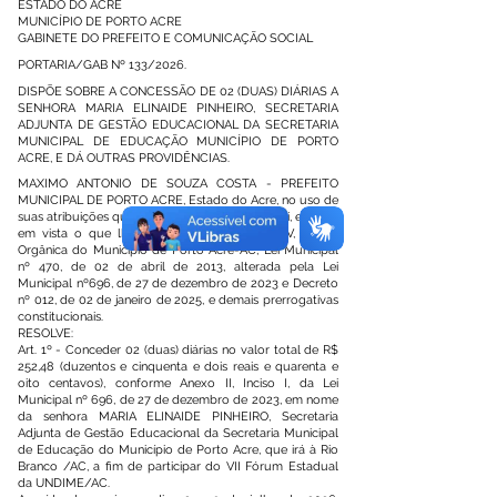
ESTADO DO ACRE
MUNICÍPIO DE PORTO ACRE
GABINETE DO PREFEITO E COMUNICAÇÃO SOCIAL
PORTARIA/GAB Nº 133/2026.
DISPÕE SOBRE A CONCESSÃO DE 02 (DUAS) DIÁRIAS A
SENHORA MARIA ELINAIDE PINHEIRO, SECRETARIA
ADJUNTA DE GESTÃO EDUCACIONAL DA SECRETARIA
MUNICIPAL DE EDUCAÇÃO MUNICÍPIO DE PORTO
ACRE, E DÁ OUTRAS PROVIDÊNCIAS.
MAXIMO ANTONIO DE SOUZA COSTA - PREFEITO
MUNICIPAL DE PORTO ACRE, Estado do Acre, no uso de
suas atribuições que lhes são conferidas por Lei, e tendo
em vista o que lhe faculta o art. 58, inciso V, da Lei
Orgânica do Município de Porto Acre-AC, Lei Municipal
nº 470, de 02 de abril de 2013, alterada pela Lei
Municipal nº696, de 27 de dezembro de 2023 e Decreto
nº 012, de 02 de janeiro de 2025, e demais prerrogativas
constitucionais.
RESOLVE:
Art. 1º - Conceder 02 (duas) diárias no valor total de R$
252,48 (duzentos e cinquenta e dois reais e quarenta e
oito centavos), conforme Anexo II, Inciso I, da Lei
Municipal nº 696, de 27 de dezembro de 2023, em nome
da senhora MARIA ELINAIDE PINHEIRO, Secretaria
Adjunta de Gestão Educacional da Secretaria Municipal
de Educação do Município de Porto Acre, que irá à Rio
Branco /AC, a fim de participar do VII Fórum Estadual
da UNDIME/AC.