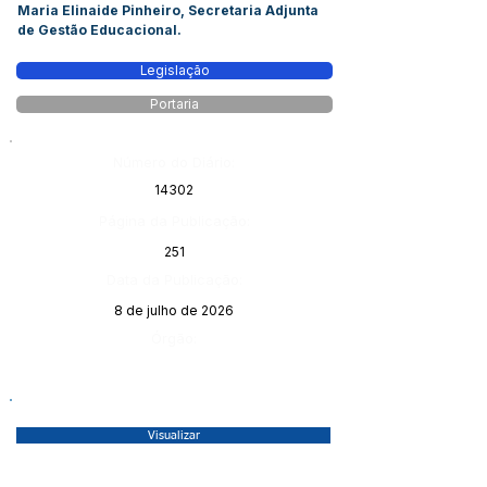
Maria Elinaide Pinheiro, Secretaria Adjunta
de Gestão Educacional.
Legislação
Portaria
Número do Diário:
14302
Página da Publicação:
251
Data da Publicação:
8 de julho de 2026
Órgão:
Visualizar