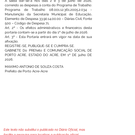
A saída dar-se-á nos dias 2 e 3 de julho de 2026,
correndo as despesas à conta do Programa de Trabalho:
Programa de Trabalho
08.001.12.361.2005.2
.034 -
Manutenção da Secretaria Municipal de Educação,
Elemento de Despesa
33.90.14.00.00
– Diárias Civil, Fonte
500 – Código de Despesa 71.
Art. 2º - Os efeitos administrativos e financeiros desta
portaria contam-se a partir do dia 1º de julho de 2026.
Art. 3º - Esta Portaria entrará em vigor na data de sua
afixação.
REGISTRE-SE, PUBLIQUE-SE E CUMPRA-SE.
GABINETE Do PREfeito E COMUNICAÇÃO SOCIAL DE
PORTO ACRE, ESTADO DO ACRE, EM 1º DE julho DE
2026.
MAXIMO ANTONIO DE SOUZA COSTA
Prefeito de Porto Acre-Acre
Este texto não substitui o publicado no Diário Oficial, mas
facilita a pesquisa para localizar a publicação oficial.