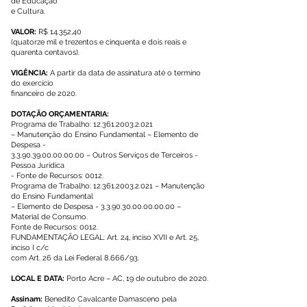
de Educação
e Cultura.
VALOR:
R$ 14.352,40
(quatorze mil e trezentos e cinquenta e dois reais e
quarenta centavos).
VIGÊNCIA:
A partir da data de assinatura até o termino
do exercício
financeiro de 2020.
DOTAÇÃO ORÇAMENTARIA:
Programa de Trabalho:
12.361.2003.2.021
– Manutenção do Ensino Fundamental – Elemento de
Despesa -
3.3.90.39.00.00.00.00
– Outros Serviços de Terceiros -
Pessoa Jurídica
- Fonte de Recursos: 0012.
Programa de Trabalho:
12.361.2003.2.021
– Manutenção
do Ensino Fundamental
– Elemento de Despesa -
3.3.90.30.00.00.00.00
–
Material de Consumo.
Fonte de Recursos: 0012.
FUNDAMENTAÇÃO LEGAL: Art. 24, inciso XVII e Art. 25,
inciso I c/c
com Art. 26 da Lei Federal 8.666/93.
LOCAL E DATA:
Porto Acre – AC, 19 de outubro de 2020.
Assinam:
Benedito Cavalcante Damasceno pela