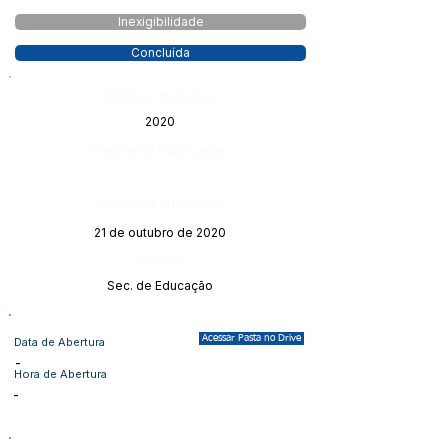
Inexigibilidade
Concluída
Número do Diário:
2020
Página da Publicação:
Data da Publicação:
21 de outubro de 2020
Órgão:
Sec. de Educação
Acessar Pasta no Drive
Data de Abertura
-
Hora de Abertura
-