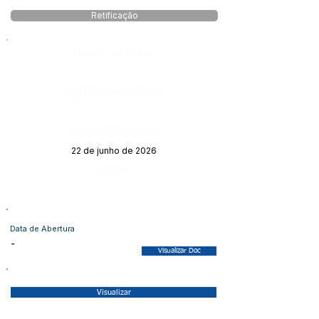
Retificação
Número do Diário:
Página da Publicação:
Data da Publicação:
22 de junho de 2026
Órgão:
Data de Abertura
-
Visualizar Doc
Visualizar