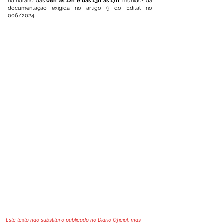
no horário das
08h às 12h e das 13h às 17h
, munidos da
documentação exigida no artigo 9 do Edital no
006/2024.
Este texto não substitui o publicado no Diário Oficial, mas