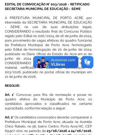
EDITAL DE CONVOCAÇÃO N° 003/2026 - RETIFICADO
SECRETARIA MUNICIPAL DE EDUCAÇÃO - SEME
A PREFEITURA MUNICIPAL DE PORTO ACRE, por
intermédio da SECRETARIA MUNICIPAL DE EDUCAÇÃO
- SEME, no uso de suas atribuições legais,
CONSIDERANDO o resultado final do Concurso Público
regido pelo Edital no 006/2024, de 16 de junho de 2024,
para provimento de vagas efetivas do quadro funcional
da Prefeitura Municipal de Porto Acre, homologado
pelo Edital de Homologação de 20 de junho de 2024,
publicado no Diário Oficial do Estado do Acre em 21 de
junho de 2024 (DOE no 13.801, fls. 104/226), e
CONSIDERANDO a necessidade de correção de erro
material verificado no Edital de Convocação no
003/2026, publicado no portal oficial do município em
21 de junho de 2026,
RESOLVE:
Art. 1°
Convocar, para fins de nomeação e posse no
quadro efetivo do Município de Porto Acre, os
candidatos aprovados e classificados no certame
supracitado, conforme relação a seguir:
Art. 2°
Os candidatos convocados deverão comparecer à
Prefeitura Municipal de Porto Acre, situada na Avenida
Chicó Rabelo, no 56, bairro Centro, Porto Acre/AC, CEP
69.927-000
, no período de
23/06/2026 a 24/06/2026
,