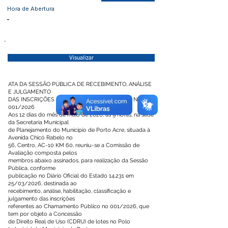
Hora de Abertura
-
Visualizar
ATA DA SESSÃO PÚBLICA DE RECEBIMENTO, ANÁLISE
E JULGAMENTO
DAS INSCRIÇÕES DO CHAMAMENTO PÚBLICO No
001/2026
Aos 12 dias do mês de maio de 2026, às 9 horas, na sede
da Secretaria Municipal
de Planejamento do Município de Porto Acre, situada à
Avenida Chicó Rabelo no
56, Centro, AC-10 KM 60, reuniu-se a Comissão de
Avaliação composta pelos
membros abaixo assinados, para realização da Sessão
Pública, conforme
publicação no Diário Oficial do Estado 14.231 em
25/03/2026, destinada ao
recebimento, análise, habilitação, classificação e
julgamento das inscrições
referentes ao Chamamento Público no 001/2026, que
tem por objeto a Concessão
de Direito Real de Uso (CDRU) de lotes no Polo