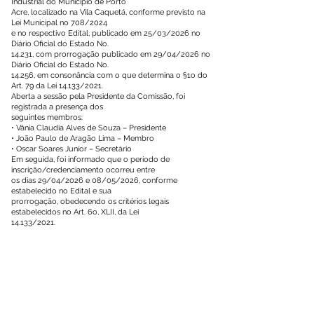
Industrial do Município de Porto
Acre, localizado na Vila Caquetá, conforme previsto na
Lei Municipal no 708/2024
e no respectivo Edital, publicado em 25/03/2026 no
Diário Oficial do Estado No.
14.231, com prorrogação publicado em 29/04/2026 no
Diário Oficial do Estado No.
14.256, em consonância com o que determina o §1o do
Art. 79 da Lei 14.133/2021.
Aberta a sessão pela Presidente da Comissão, foi
registrada a presença dos
seguintes membros:
• Vânia Claudia Alves de Souza – Presidente
• João Paulo de Aragão Lima – Membro
• Oscar Soares Junior – Secretário
Em seguida, foi informado que o período de
inscrição/credenciamento ocorreu entre
os dias 29/04/2026 e 08/05/2026, conforme
estabelecido no Edital e sua
prorrogação, obedecendo os critérios legais
estabelecidos no Art. 6o, XLII, da Lei
14.133/2021.