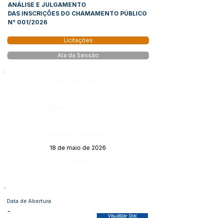
ANÁLISE E JULGAMENTO
DAS INSCRIÇÕES DO CHAMAMENTO PÚBLICO
N° 001/2026
Licitações
Ata da Sessão
Número do Diário:
Página da Publicação:
Data da Publicação:
18 de maio de 2026
Órgão:
Data de Abertura
-
Visualizar Doc