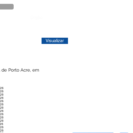
Órgão:
Visualizar
ra de Porto Acre, em
026
026
026
026
026
026
026
026
026
026
026
026
026
026