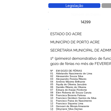
Legislação
Número do Diário:
14299
ESTADO DO ACRE
MUNICÍPIO DE PORTO ACRE
SECRETARIA MUNICIPAL DE ADM
1º (primeiro) demonstrativo de func
gozo de férias no mês de FEVEREI
Nº
EM GOZO DE FÉRIAS
01
Aldelandio Nascimento de Lima
02
Alessandro Souza Silva
03
Alexsandro Pereira Ribeiro
04
Antônio Máximo Brilhante
05
Áquila de Oliveira Januário
06
Damião Ribeiro de Oliveira
07
Edsara de Araújo Perdome
08
Elen Roberta de Souza Caruta
09
Francisca Bezerra Feitosa
10
Francisco Denilson Santos da Silva
11
Francisco Paiva do Nascimento
12
Francisco Siqueira Lima
13
Geovani de Morais Amarante
14
Gleyciane Silva Dantas