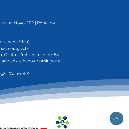
nsultar Novo CEP
 | 
Portal de 
a 
Jairo da Silva)
oacre.ac.gov.br
 Centro, Porto Acre, Acre, Brasil
echado aos sábados, domingos e 
0981 (Gabinete)
uída com amor pela Decorp.