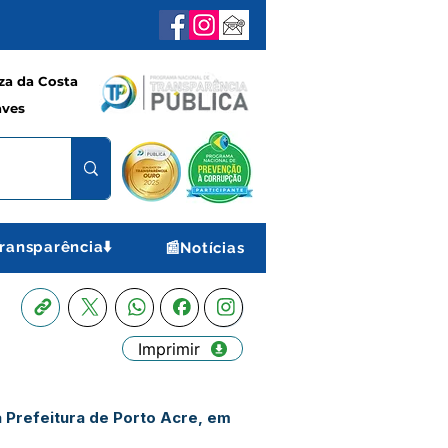
a da Costa
aves
ransparência⬇️
📰Notícias
Imprimir
a Prefeitura de Porto Acre, em