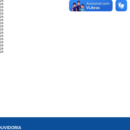
026
026
026
026
026
026
026
026
026
026
026
026
026
026
026
026
026
OUVIDORIA