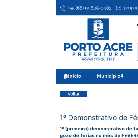
pmpag
+55 (68) 99608-0981
🏠Inicio
Município⬇️
Voltar
1º Demonstrativo de Fér
1º (primeiro) demonstrativo de f
gozo de férias no mês de FEVER