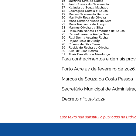
15
Jairzinho Silva do Carmo
16
Jonh Chaves do Nascimento
17
Katiucia de Souza Machado
18
Leovegildo Correia e Sousa
19
Marcos Nascimento Barbosa
20
Mari Kelly Rosa de Oliveira
21
Maria Cristiane Vilacio da Silva
22
Maria Raimunda de Araújo
23
Marines Oliveira da Silva
24
Raimundo Nonato Fernandes de Sousa
25
Raquel Laura de Araújo Silva
26
Raul Senna Assaline Rocha
27
Rejane Maia de Araújo
28
Rosenir da Silva Serra
29
Rosicleide Rocha de Oliveira
30
Sirlei de Lima Batista
31
Thais Carvalho de Mendonça
Para conhecimentos e demais provi
Porto Acre 27 de fevereiro de 2026.
Marcos de Souza da Costa Pessoa
Secretário Municipal de Administra
Decreto nº005/2025
Este texto não substitui o publicado no Diário