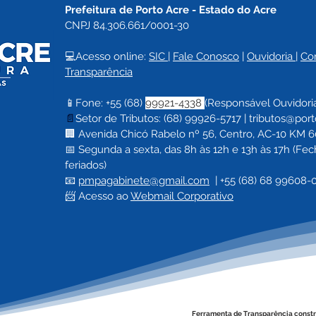
Prefeitura de Porto Acre 
- Estado do Acre
CNPJ 84.306.661/0001-30
💻Acesso online: 
SIC 
| 
Fale Conosco
 | 
Ouvidoria
| 
Co
Transparência
📱Fone: +55 (68) 
99921-4338 
(Responsável Ouvidori
📄
Setor de Tributos: (68) 99926-5717 |
tributos@port
🏢 Avenida Chicó Rabelo nº 56, Centro, AC-10 KM 60,
📅 Segunda a sexta, das 8h às 12h e 13h às 17h (F
feriados)
📧 
pmpagabinete@gmail.com
  | 
+55 (68) 68 99608-
📨 Acesso ao 
Webmail Corporativo
Ferramenta de Transparência constr