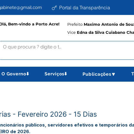
Portal da Transparência
abinete@gmail.com
Olá, Bem-vindo a Porto Acre!
Prefeito
Maximo Antonio de Souz
Vice
Edna da Silva Cuiabano Ch
O Governo⬇️
Serviços⬇️
T
Publicações🔽
ias - Fevereiro 2026 - 15 Dias
uncionários públicos, servidores efetivos e temporários d
EIRO de 2026.