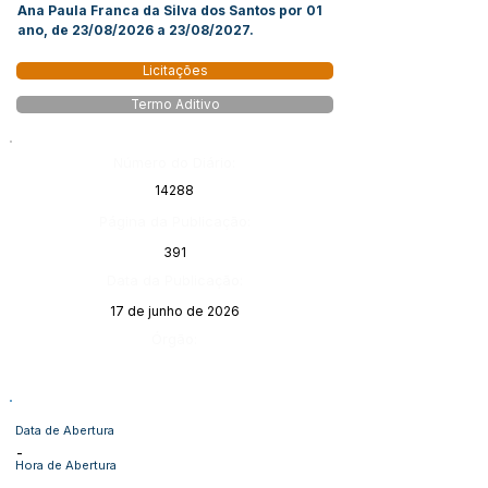
Ana Paula Franca da Silva dos Santos por 01
ano, de 23/08/2026 a 23/08/2027.
Licitações
Termo Aditivo
Número do Diário:
14288
Página da Publicação:
391
Data da Publicação:
17 de junho de 2026
Órgão:
Data de Abertura
-
Hora de Abertura
-