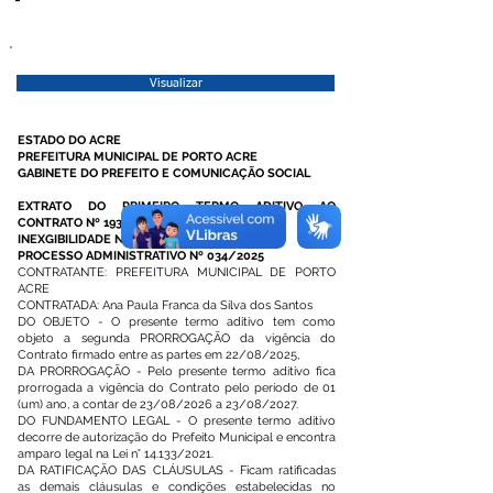
Visualizar
ESTADO DO ACRE
PREFEITURA MUNICIPAL DE PORTO ACRE
GABINETE DO PREFEITO E COMUNICAÇÃO SOCIAL
EXTRATO DO PRIMEIRO TERMO ADITIVO AO
CONTRATO Nº 193/2025
INEXGIBILIDADE Nº 008/2025
PROCESSO ADMINISTRATIVO Nº 034/2025
CONTRATANTE: PREFEITURA MUNICIPAL DE PORTO
ACRE
CONTRATADA: Ana Paula Franca da Silva dos Santos
DO OBJETO - O presente termo aditivo tem como
objeto a segunda PRORROGAÇÃO da vigência do
Contrato firmado entre as partes em 22/08/2025,
DA PRORROGAÇÃO - Pelo presente termo aditivo fica
prorrogada a vigência do Contrato pelo período de 01
(um) ano, a contar de 23/08/2026 a 23/08/2027.
DO FUNDAMENTO LEGAL - O presente termo aditivo
decorre de autorização do Prefeito Municipal e encontra
amparo legal na Lei n° 14.133/2021.
DA RATIFICAÇÃO DAS CLÁUSULAS - Ficam ratificadas
as demais cláusulas e condições estabelecidas no