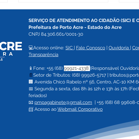
SERVIÇO DE ATENDIMENTO AO CIDADÃO (SIC) E 
Prefeitura de Porto Acre 
- Estado do Acre
CNPJ 84.306.661/0001-30
💻Acesso online: 
SIC 
| 
Fale Conosco
 | 
Ouvidoria
| 
Co
Transparência
Vacinômetro 05 de junho
Vaci
📱Fone: +55 (68) 
99921-4338 
(Responsável Ouvidori
de 2021
de 2
📄
Setor de Tributos: (68) 99926-5717 |
tributos@port
🏢 Avenida Chicó Rabelo nº 56, Centro, AC-10 KM 60,
📅 Segunda a sexta, das 8h às 12h e 13h às 17h (F
feriados)
📧 
pmpagabinete@gmail.com
  | 
+55 (68) 68 99608-
📨 Acesso ao 
Webmail Corporativo