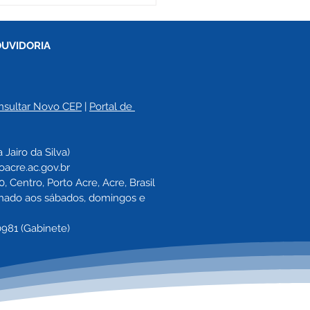
OUVIDORIA
nsultar Novo CEP
 | 
Portal de 
nômetro 01 de junho
a 
Jairo da Silva)
021
oacre.ac.gov.br
 Centro, Porto Acre, Acre, Brasil
echado aos sábados, domingos e 
0981 (Gabinete)