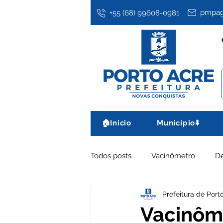
pmpag
+55 (68) 99608-0981
🏠Inicio
Município⬇️
Todos posts
Vacinômetro
D
Prefeitura de Port
Assistência Social
Datas co
Vacinôme