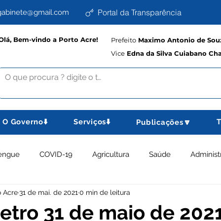
Portal da Transparência
abinete@gmail.com
Olá, Bem-vindo a Porto Acre!
Prefeito
Maximo Antonio de Souz
Vice
Edna da Silva Cuiabano Ch
O Governo⬇️
Serviços⬇️
T
Publicações🔽
engue
COVID-19
Agricultura
Saúde
Administ
o Acre
31 de mai. de 2021
0 min de leitura
memorativas
Educação e Cultura
Planejamento, Esport
tro 31 de maio de 202