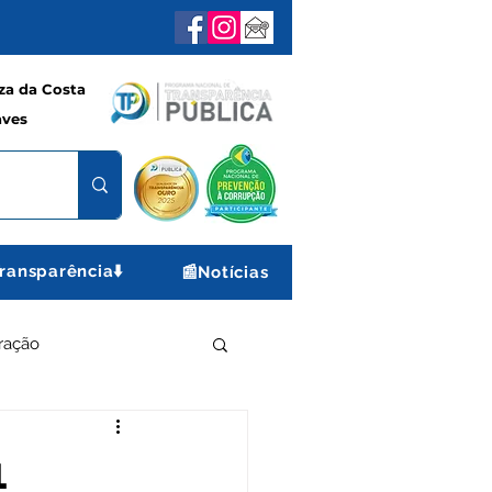
a da Costa
aves
ransparência⬇️
📰Notícias
ração
e e Lazer
Gabinete
1