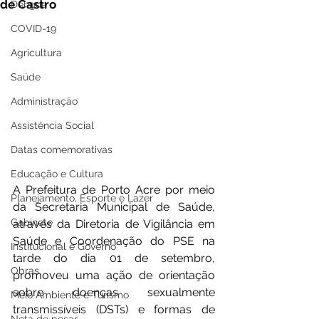
de Castro
Dengue
COVID-19
Agricultura
Saúde
Administração
Assistência Social
Datas comemorativas
Educação e Cultura
A Prefeitura de Porto Acre por meio 
Planejamento, Esporte e Lazer
da Secretaria Municipal de Saúde, 
Gabinete
através da Diretoria de Vigilância em 
Saúde e Coordenação do PSE na 
Institucional e Governo
tarde do dia 01 de setembro, 
Obras
promoveu uma ação de orientação 
sobre doenças sexualmente 
Meio Ambiente e Turismo
transmissíveis (DSTs) e formas de 