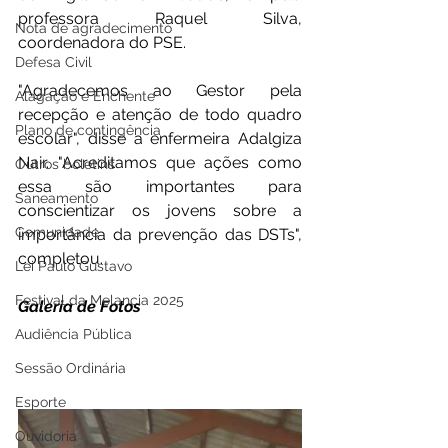
professora Raquel Silva, 
Nota de agradecimento
coordenadora do PSE.
Defesa Civil
"Agradecemos ao Gestor pela 
Alagação e Enchente
recepção e atenção de todo quadro 
Plano de contingência
escolar", disse a enfermeira Adalgiza 
Nair. "Acreditamos que ações como 
Outros boletins
essa são importantes para 
Saneamento
conscientizar os jovens sobre a 
Comunidade
importância da prevenção das DSTs", 
completou.
Lei Paulo Gustavo
Festival da Melancia 2025
Galeria de Fotos
Audiência Pública
Sessão Ordinária
Esporte
Ouvidoria