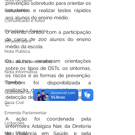
Nota de pesar
prevenção sobretudo para orientar os 
estudantes e realizar testes rápidos 
Campanhas
aos alunos do ensino médio. 
Comunicado e Aviso
Convênios e Parcerias
O evento contou com a participação 
de cerca de 200 alunos do ensino 
Infraestrutura
médio da escola.
Nota Pública
Os alunos receberam orientações 
Nota de Esclarecimento
sobre os tipos de DSTs, os sintomas, 
Nota Informativa
os riscos e as formas de prevenção. 
Convites
Também foi disponibilizada a 
realização de testes rápidos para a 
Qualidade do ar
detecção de HIV, sífilis e hepatites B e 
Casa Civil
C.
Emenda Parlamentar
A ação foi coordenada pela 
Licitações
enfermeira Adalgiza Nair, da Diretoria 
de Vigilância em Saúde, e pela 
Nota Oficial