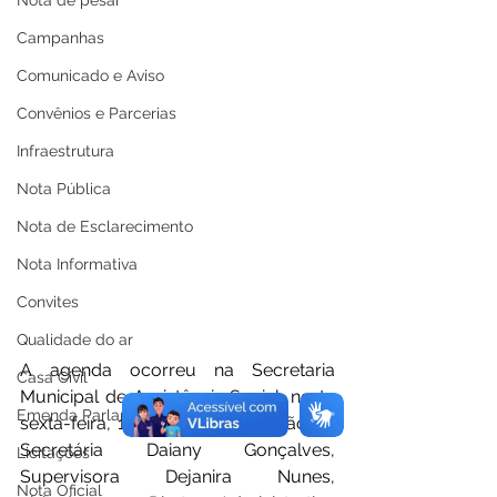
Nota de pesar
Campanhas
Comunicado e Aviso
Convênios e Parcerias
Infraestrutura
Nota Pública
Nota de Esclarecimento
Nota Informativa
Convites
Qualidade do ar
A agenda ocorreu na Secretaria 
Casa Civil
Municipal de Assistência Social, nesta 
Emenda Parlamentar
sexta-feira, 18, com a participação da 
Secretária Daiany Gonçalves, 
Licitações
Supervisora Dejanira Nunes, 
Nota Oficial