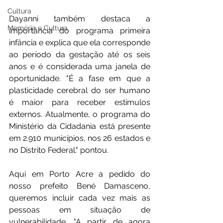
Cultura
Dayanni também destaca a 
Memória e Cultura
importância do programa primeira 
infância e explica que ela corresponde 
ao período da gestação até os seis 
anos e é considerada uma janela de 
oportunidade. "É a fase em que a 
plasticidade cerebral do ser humano 
é maior para receber estímulos 
externos. Atualmente, o programa do 
Ministério da Cidadania está presente 
em 2.910 municípios, nos 26 estados e 
no Distrito Federal." pontou.
Aqui em Porto Acre a pedido do 
nosso prefeito Bené Damasceno, 
queremos incluir cada vez mais as 
pessoas em situação de 
vulnerabilidade. "A partir de agora 