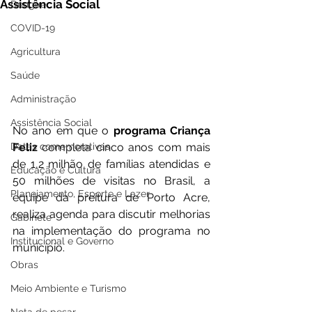
Assistência Social
Dengue
COVID-19
Agricultura
Saúde
Administração
Assistência Social
No ano em que o 
programa Criança 
Datas comemorativas
Feliz
 completa cinco anos com mais 
de 1,2 milhão de famílias atendidas e 
Educação e Cultura
50 milhões de visitas no Brasil, a 
Planejamento, Esporte e Lazer
equipe da preitura de Porto Acre, 
realiza agenda para discutir melhorias 
Gabinete
na implementação do programa no 
Institucional e Governo
município.
Obras
Meio Ambiente e Turismo