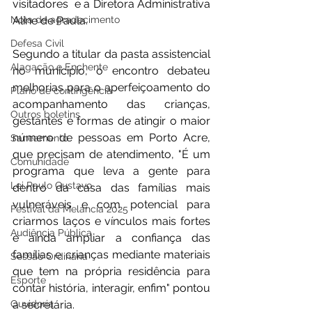
visitadores  e a Diretora Administrativa 
Nota de agradecimento
Aline de Paula.
Defesa Civil
Segundo a titular da pasta assistencial 
Alagação e Enchente
no município, o encontro debateu 
melhorias para o aperfeiçoamento do 
Plano de contingência
acompanhamento das crianças, 
Outros boletins
gestantes e formas de atingir o maior 
número de pessoas em Porto Acre, 
Saneamento
que precisam de atendimento, "É um 
Comunidade
programa que leva a gente para 
Lei Paulo Gustavo
dentro da casa das famílias mais 
vulneráveis e com potencial para 
Festival da Melancia 2025
criarmos laços e vínculos mais fortes 
Audiência Pública
e ainda ampliar a confiança das 
famílias e crianças mediante materiais 
Sessão Ordinária
que tem na própria residência para 
Esporte
contar história, interagir, enfim" pontou 
Ouvidoria
a secretária.