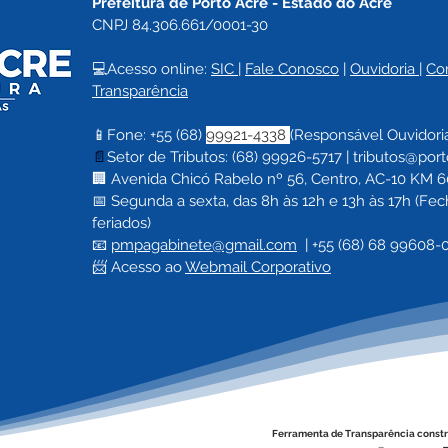
Prefeitura de Porto Acre 
- Estado do Acre
CNPJ 84.306.661/0001-30
💻Acesso online: 
SIC 
| 
Fale Conosco
 | 
Ouvidoria
| 
Co
Transparência
Grupo de Idosos de Porto
Port
📱Fone: +55 (68) 
99921-4338 
(Responsável Ouvidori
Acre exercita mente e
em P
📄
Setor de Tributos: (68) 99926-5717 |
tributos@port
corpo com dinâmica de
de E
🏢 Avenida Chicó Rabelo nº 56, Centro, AC-10 KM 60,
Jenga
Viol
📅 Segunda a sexta, das 8h às 12h e 13h às 17h (F
feriados)
📧 
pmpagabinete@gmail.com
  | 
+55 (68) 68 99608-
📨 Acesso ao 
Webmail Corporativo
Ferramenta de Transparência constr