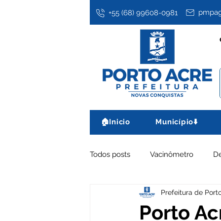
pmpag
+55 (68) 99608-0981
🏠Inicio
Município⬇️
Todos posts
Vacinômetro
D
Prefeitura de Port
Assistência Social
Datas co
Porto Ac