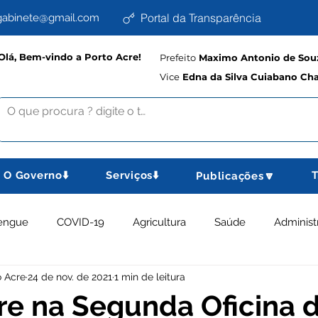
Portal da Transparência
abinete@gmail.com
Olá, Bem-vindo a Porto Acre!
Prefeito
Maximo Antonio de Souz
Vice
Edna da Silva Cuiabano Ch
O Governo⬇️
Serviços⬇️
T
Publicações🔽
engue
COVID-19
Agricultura
Saúde
Administ
o Acre
24 de nov. de 2021
1 min de leitura
memorativas
Educação e Cultura
Planejamento, Esport
re na Segunda Oficina 