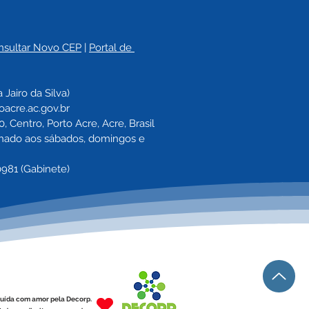
nsultar Novo CEP
 | 
Portal de 
o Acre Unifica Forças
a 
Jairo da Silva)
rogramação Especial
oacre.ac.gov.br
nfrentamento à
 Centro, Porto Acre, Acre, Brasil
ência Contra a Mulher
echado aos sábados, domingos e 
0981 (Gabinete)
uída com amor pela Decorp.