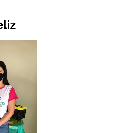
s
anhas
liz
de Esclarecimento
Licitações