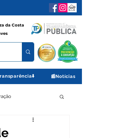
a da Costa
aves
ransparência⬇️
📰Notícias
ração
e e Lazer
Gabinete
de