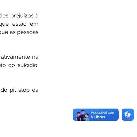
es prejuízos à 
que estão em 
ue as pessoas 
ativamente na 
 do suicídio, 
do pit stop da 