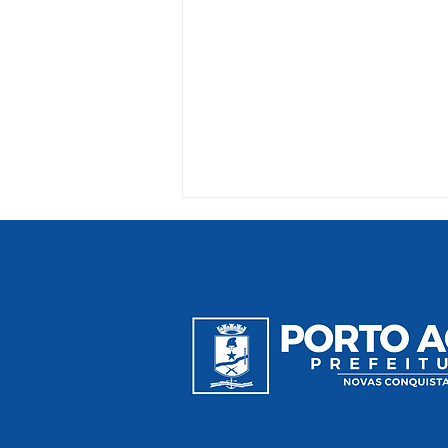
Prefeitura Itinerante leva
serviços de saúde e
incentivo à agricultura para