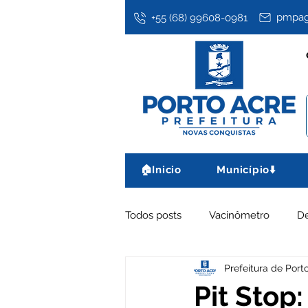
pmpag
+55 (68) 99608-0981
🏠Inicio
Município⬇️
Todos posts
Vacinômetro
D
Prefeitura de Port
Assistência Social
Datas co
Pit Stop