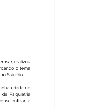
msa), realizou 
ordando o tema 
o Suicídio.
nha criada no 
de Psiquiatria 
nscientizar a 