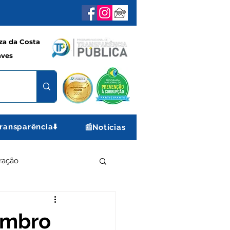
a da Costa
aves
ransparência⬇️
📰Notícias
ração
e e Lazer
Gabinete
tembro