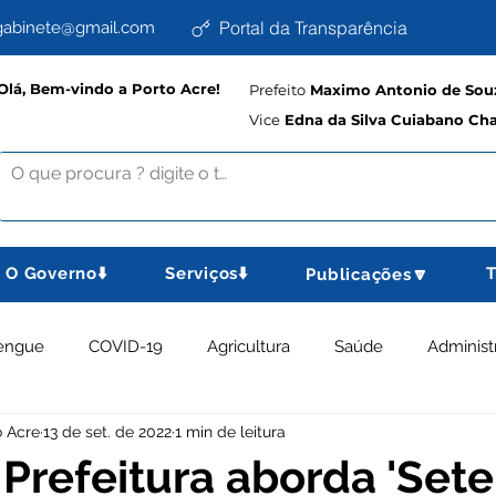
Portal da Transparência
abinete@gmail.com
Olá, Bem-vindo a Porto Acre!
Prefeito
Maximo Antonio de Souz
Vice
Edna da Silva Cuiabano Ch
O Governo⬇️
Serviços⬇️
T
Publicações🔽
engue
COVID-19
Agricultura
Saúde
Administ
o Acre
13 de set. de 2022
1 min de leitura
memorativas
Educação e Cultura
Planejamento, Esport
: Prefeitura aborda 'Se