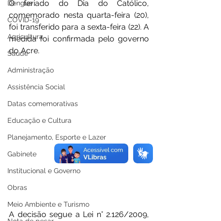
O feriado do Dia do Católico, 
Dengue
comemorado nesta quarta-feira (20), 
COVID-19
foi transferido para a sexta-feira (22). A 
Agricultura
medida foi confirmada pelo governo 
do Acre.
Saúde
Administração
Assistência Social
Datas comemorativas
Educação e Cultura
Planejamento, Esporte e Lazer
Gabinete
Institucional e Governo
Obras
Meio Ambiente e Turismo
A decisão segue a Lei n° 2.126/2009, 