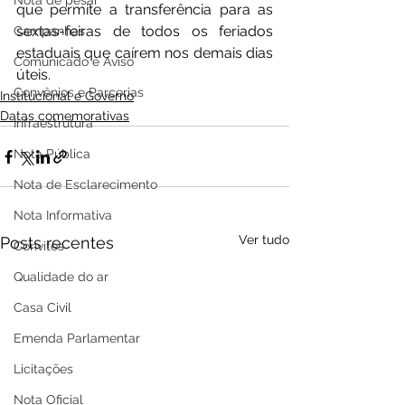
Nota de pesar
que permite a transferência para as 
sextas-feiras de todos os feriados 
Campanhas
estaduais que caírem nos demais dias 
Comunicado e Aviso
úteis.
Convênios e Parcerias
Institucional e Governo
Datas comemorativas
Infraestrutura
Nota Pública
Nota de Esclarecimento
Nota Informativa
Ver tudo
Posts recentes
Convites
Qualidade do ar
Casa Civil
Emenda Parlamentar
Licitações
Nota Oficial