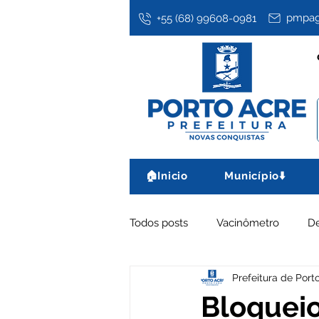
pmpag
+55 (68) 99608-0981
🏠Inicio
Município⬇️
Todos posts
Vacinômetro
D
Prefeitura de Port
Assistência Social
Datas co
Bloqueio