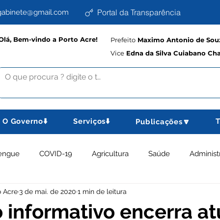
Portal da Transparência
abinete@gmail.com
Olá, Bem-vindo a Porto Acre!
Prefeito
Maximo Antonio de Souz
Vice
Edna da Silva Cuiabano Ch
O Governo⬇️
Serviços⬇️
T
Publicações🔽
engue
COVID-19
Agricultura
Saúde
Administ
o Acre
3 de mai. de 2020
1 min de leitura
memorativas
Educação e Cultura
Planejamento, Esport
 informativo encerra a