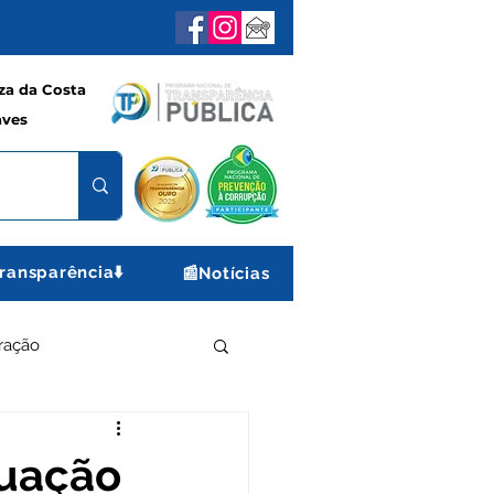
a da Costa
aves
ransparência⬇️
📰Notícias
ração
e e Lazer
Gabinete
tuação