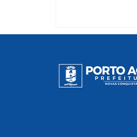
Prefeitura Itinerante leva
serviços de saúde e
incentivo à agricultura para
a Linha 07 em Porto Acre