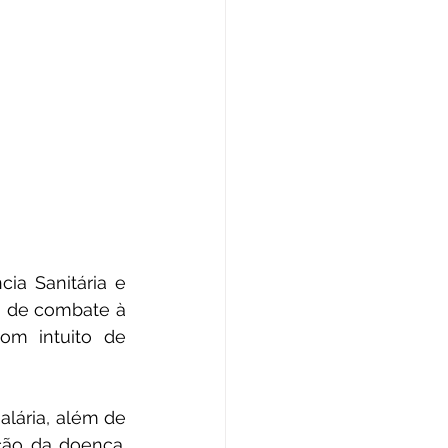
ia Sanitária e 
o de combate à 
om intuito de 
alária, além de 
ão da doença. 