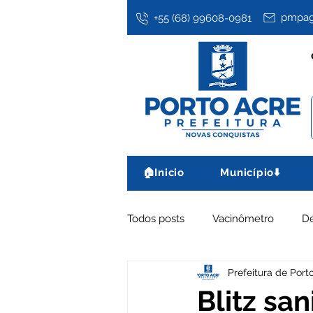
pmpag
+55 (68) 99608-0981
🏠Inicio
Município⬇️
Todos posts
Vacinômetro
D
Prefeitura de Port
Assistência Social
Datas co
Blitz sa