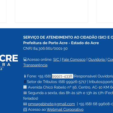
SERVIÇO DE ATENDIMENTO AO CIDADÃO (SIC) E 
Prefeitura de Porto Acre 
- Estado do Acre
CNPJ 84.306.661/0001-30
💻Acesso online: 
SIC 
| 
Fale Conosco
 | 
Ouvidoria
| 
Co
Transparência
Prefeitura de Porto Acre
Grup
📱Fone: +55 (68) 
99921-4338 
(Responsável Ouvidori
leva serviços e
Acre
📄
Setor de Tributos: (68) 99926-5717 |
tributos@port
oportunidades à
corp
🏢 Avenida Chicó Rabelo nº 56, Centro, AC-10 KM 60,
Comunidade Lua Nova
Jen
📅 Segunda a sexta, das 8h às 12h e 13h às 17h (F
feriados)
📧 
pmpagabinete@gmail.com
  | 
+55 (68) 68 99608-
📨 Acesso ao 
Webmail Corporativo