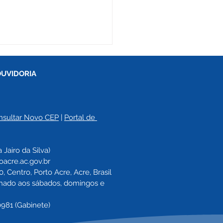
OUVIDORIA
nsultar Novo CEP
 | 
Portal de 
o de Idosos de Porto
a 
Jairo da Silva)
 exercita mente e
oacre.ac.gov.br
o com dinâmica de
 Centro, Porto Acre, Acre, Brasil
ga
echado aos sábados, domingos e 
0981 (Gabinete)