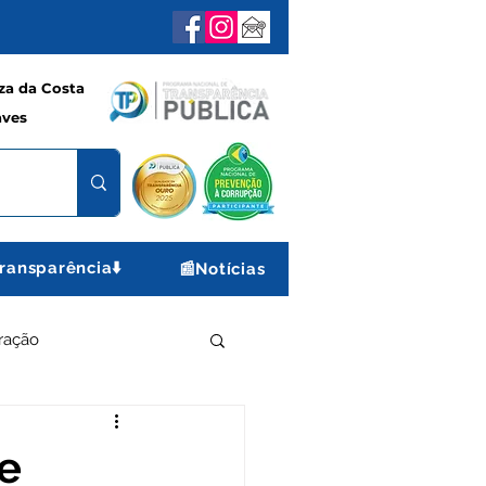
a da Costa
aves
ransparência⬇️
📰Notícias
ração
e e Lazer
Gabinete
 e