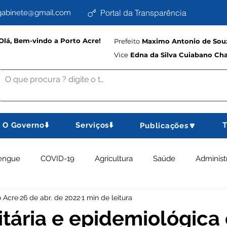
Portal da Transparência
abinete@gmail.com
Olá, Bem-vindo a Porto Acre!
Prefeito
Maximo Antonio de Souz
Vice
Edna da Silva Cuiabano Ch
O Governo⬇️
Serviços⬇️
T
Publicações🔽
engue
COVID-19
Agricultura
Saúde
Administ
o Acre
26 de abr. de 2022
1 min de leitura
memorativas
Educação e Cultura
Planejamento, Esport
nitária e epidemiológica